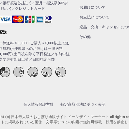
／銀行振込(先払い)／翌月一括決済(NP掛
お届けについて
け払い)／クレジットカード
お支払いについて
返品・交換・キャンセルにつ
配送
その他
一律送料￥1,100／ご購入￥8,800以上で送
料無料(※沖縄県へのお届けは一律送料
3,300円) 土日祝を除く平日発送／午前中注
文で最短即日出荷／日時指定可能
個人情報保護方針
特定商取引法に基づく表記
ight (c) 日本最大級のおしぼり通販サイト イーシザイ・マーケット all rights res
イトに掲載されている画像・文章等すべての内容の無許可転載・転用を禁止し