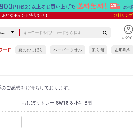
とお得なポイント特典あり！
無料サンプ
ログイ
ワード
夏のおしぼり
ペーパータオル
割り箸
固形燃料
様のご感想をお待ちしております。
おしぼりトレー SW18-8 小判 B渕