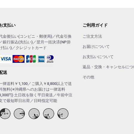
お支払い
ご利用ガイド
代金後払い(コンビニ・郵便局)／代金引換
ご注文方法
／銀行振込(先払い)／翌月一括決済(NP掛
お届けについて
け払い)／クレジットカード
お支払いについて
返品・交換・キャンセルにつ
配送
その他
一律送料￥1,100／ご購入￥8,800以上で送
料無料(※沖縄県へのお届けは一律送料
3,300円) 土日祝を除く平日発送／午前中注
文で最短即日出荷／日時指定可能