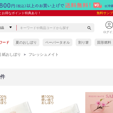
とお得なポイント特典あり！
無料サンプ
ログイ
ワード
夏のおしぼり
ペーパータオル
割り箸
固形燃料
 紙おしぼり
>
フレッシュメイト
5件
ぼり
ぼり
抗菌VBおしぼり
しぼり
 紙おしぼり
紙おしぼり
ケース販売
少量パック
ケース販売
少量パック
ケース販売
少量パック
アロマプレミアム
アロマプレミアム with
SILKY(シルキー)
COLORS(カラーズ)
金銀おしぼり
スパンレース
タイムリー
タイムリーHC
リフレ 未晒し
フレッシュメイト
e-style
ソフトクリーン
イオニオン
クロスクリーン
クリール
スーパークリーン
HAND&BODY
その他の紙おしぼり
VB-COSME-おしぼり
yuica
タオル
おしぼり用芳香剤)
レー
おしぼり
木製おしぼりトレー
竹製おしぼりトレー
ABS樹脂製
ステンレス製
アクリル・ポリエステル樹
人工皮革製・その他の素材
イーシザイオリジナル
ワイド(多人数用)
脂製
・オリジナル