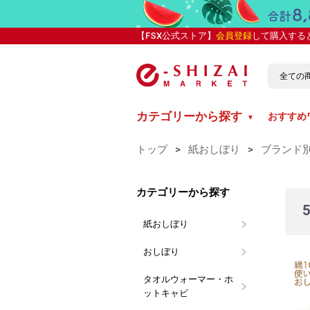
【FSX公式ストア】
会員登録
して購入する
カテゴリーから探す
おすすめ
▼
トップ
>
紙おしぼり
>
ブランド別
カテゴリーから探す
紙おしぼり
丸型紙おし
平型紙おし
抗ウイルス
カラー紙お
ブランド別
介護向け 
おしぼり
おしぼり用
LARME(
おしぼりト
使い切り布
タオルウォーマー・ホ
イーシザイ
タイジ
ットキャビ