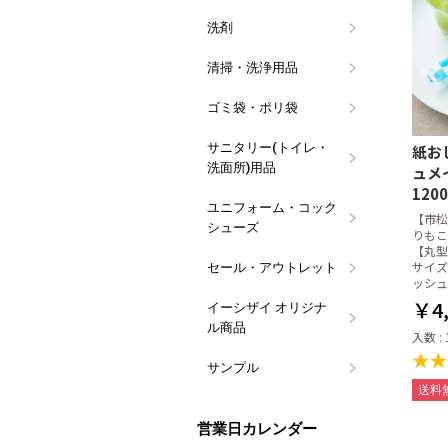
洗剤
食器用洗剤
食器洗浄機
油汚れ洗剤
除菌・漂白
アルコール
衣料・バス
トイレ用洗
ハンドソー
その他用途
ブランド(メ
つめかえ容
イーシザイ
ウイルス対
清掃・洗浄用品
スポンジ類
タワシ類
カウンター
クロス類
ウエス・タ
グリストラ
清掃用具
その他 清
用品
ゴミ袋・ポリ袋
業務用100
10枚パック
その他のゴ
レジバッグ
規格袋
フクロール
サニタリー(トイレ・
ペーパータ
ペーパータ
トイレット
便座クリー
パウダール
ハンドソー
トイレ掃除
マウスウォ
マスク用品
紙お
洗面所)用品
ュホルダー
ーパー
コール
ュメ
120
ユニフォーム・コック
コックシュ
長靴
白衣・前掛
サンダル
【市松
シューズ
りもこ
【丸型
サイズ
セール・アウトレット
訳あり特価
数量限定・
ッシュ
￥4,
イーシザイ オリジナ
タオルウォ
おしぼり・
おしぼりト
ポケットお
会計伝票・
割り箸・箸
ラップ・キ
ペーパータ
台拭き・食
ストロー・
ポット・ピ
食器用・食
ウエス
漂白剤・除
ゴミ袋・サ
ギフト向け
その他の備
ル商品
アロマ
入数 : 
サンプル
ラルムお試
紙おしぼり
紙おしぼり
送料
営業日カレンダー