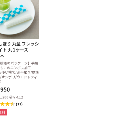
用洗剤
剤
製剤
用洗剤
剤
プ
別洗剤
ーカー)
器
オリジナル洗剤
策
液体(リキッド)タイプ
粉末・固形タイプ
乾燥仕上剤(リンス剤)
厨房用アルコール(食品添加
便座除菌用アルコール
手指用アルコール
液体洗濯洗剤
粉末洗濯洗剤
お風呂用洗剤
店舗用洗剤
ガラスクリーナー
パイプクリーナー
消臭剤
クレンザー
金属用洗剤・磨き
その他
花王
ライオン
ニイタカ
サラヤ
ミツエイ
イースタイル
その他メーカー
手指消毒用アルコール
エタノール製剤(60vol%以
拭き取り・洗浄
空ボトル・スタンド他
物タイプ)
上)
クロス
オル
ップ・廃油処理
掃・洗浄用品
張り合わせウレタンスポン
ネットスポンジ・ゴッシュ
不織布たわし
布たわし
パームたわし
金たわし
その他のたわし
ジ
たわし
枚BOXタイプ
タイプ
ミ袋・ポリ袋
・ランチバッグ
(ロールポリ袋)
45リットル
70リットル
90リットル
20リットル
30リットル
45リットル
70リットル
90リットル
その他(80リットル/100リッ
レジバッグ
紐なし
紐付き
傘袋
HDポリ袋(紐付)
トル以上)
オル
オル・ティッシ
ペーパー
ナー・シートペ
ームグッズ
プ・手指用アル
用品・備品
ッシュ
中判 (レギュラー)
小判 (エコノミー)
大判
中判 (レギュラー)
小判 (エコノミー)
中判小判兼用タイプ
ハンドソープ
手指用アルコール
トイレクリーナーシート
トイレブラシ
トイレ用備品
トイレボール
サニタリーパック
トイレ用洗剤
しぼり 丸型 フレッシ
イト 丸 1ケース
0本
ーズ
模様のパッケージ】手触
もこのエンボス加工
/使い捨て/お手拭き/標準
/オシボリ/ウエットティ
品
在庫限り
】
950
ーマー
タオル
レー・おしぼり
しぼり
レジ周り品
袋
ッチンペーパー
オル・ホルダー
器拭き
楊枝・ナプキン
ッチャー
洗器用洗剤
菌アルコール
ニタリー
品・消耗品
スタンダード
各種商品
全国送料無料
1,200 ＠￥4.12
(11)
しセット
丸型
平型
無料