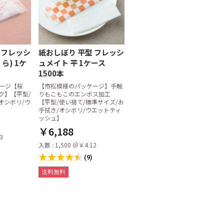
 フレッシ
紙おしぼり 平型 フレッシ
ら) 1ケ
ュメイト 平 1ケース
1500本
ージ【桜
【市松模様のパッケージ】手触
ンク】【平型/
りもこもこのエンボス加工
オシボリ/ウ
【平型/使い捨て/標準サイズ/お
手拭き/オシボリ/ウエットティ
ッシュ】
￥6,188
3
入数 : 1,500 ＠￥4.12
(9)
送料無料