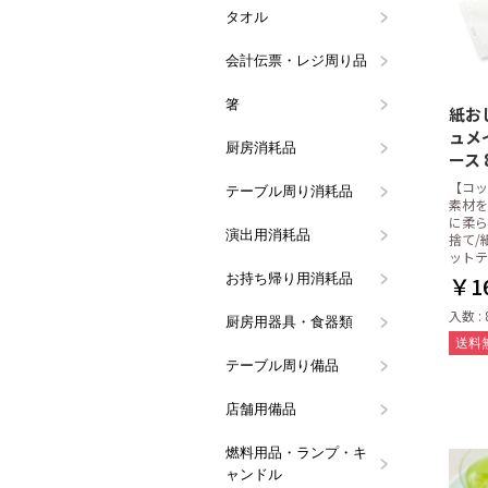
タオル
ハンドタオ
タオルハン
会計伝票・レジ周り品
会計伝票
領収書・記
伝票クリッ
レジロール
ボールペン
会計・レジ
票
箸
割り箸
箸袋入り箸
洗い箸
箸袋・箸帯
紙お
ュメイ
厨房消耗品
ラップ
アルミホイ
キッチンペ
ペーパータ
ペーパータ
ミートペー
フリーザー
使い捨て手
水切りネッ
マスク・ヘ
竹串
たこ糸
真空パック
だしとり袋
殺虫・防虫
スポンジ類
タワシ類
カウンター
クロス類
その他厨房
ース 
シート
ュホルダー
シート
品
ル手袋
ト
【コッ
テーブル周り消耗品
ティッシュ
ペーパーコ
楊枝・ピン
使い捨てエ
ストロー
紙ナプキン
紙製テーブ
テーブルク
スパチュラ
使い捨てマ
素材を
ラ)
に柔ら
演出用消耗品
レースペー
天ぷら敷紙
笹の葉
花火(演出用
捨て/
ットテ
お持ち帰り用消耗品
使い捨てス
使い捨てマ
フードパッ
タレビン
アルミカッ
紙皿・紙容
紙コップ
保冷剤
プラカップ
耐油平袋(
￥16
ク
ース
器
入数 : 
厨房用器具・食器類
鍋・鍋用備
お玉・レー
シリコン調
菜箸・花箸
お菓子作り
洗浄用ラッ
計量カップ
バット・ボ
包丁・ナイ
秤(スケー
炊飯ネット
調味缶・ヤ
食器
流し周り備
キッチンポ
アイデア調
お鍋に欠か
しゃもじ
その他の厨
シャー
金
差し・まな
ッチンタイ
送料
テーブル周り備品
メニューブ
メニュー立
ナプキンス
コースター
ウォーター
ステンレス
テーブルサ
その他テー
バー用品(
ワインクー
トレイ・ウ
調味料容器
カトラリー
カラーナプキ
き・トーシ
ト・アイス
ス)
店舗用備品
アロマディ
防災用品
その他店舗
燃料用品・ランプ・キ
カセットボ
レインボー
オイルラン
キャンドル
炭・炭用備
固形燃料(
ガスバーナ
オイルラン
液体燃料(
ャンドル
コンロ
品
ター
関連備品