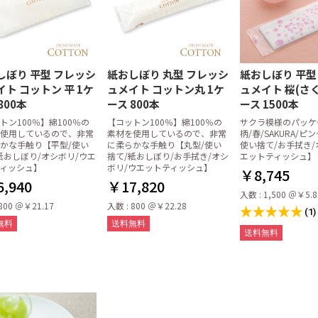
ル
ガー
録票・その他伝
プ・伝票立て
・鉛筆
周り用備品
複写式伝票
単式伝票
領収書
麻雀記録帳・麻雀請求書
介護サービス記録票
その他チェックリスト等
感熱紙
上質紙
0.7mm
鉛筆
・箸置
菩提樹(ぼだいじゅ)
アスペン(白楊)
竹・炭化竹
エゾ松/トド松
杉
1ケース(100膳)
1パック(10膳)
四角(21cm)
八角(22.5cm)
六角(23cm)
箸袋 日本の色シリーズ
箸袋 きものシリーズ
箸袋ハカマ
箸袋中袋
箸帯・箸巻紙
箸置・箸箱
しぼり 平型 フレッシ
紙おしぼり 丸型 フレッシ
紙おしぼり 平型
ト コットン 平 1ケ
ュメイト コットン丸 1ケ
ュメイト 桜(さく
ル・クッキング
ーパー
オル
オル・ティッシ
パー・ドリップ
バッグ・保存用
袋・厚手ビニー
ト
アキャップ
用ナイロンポリ
・アク取りシー
剤
クロス
消耗品
ポリエチレン手袋
中判 (レギュラー)
小判 (エコノミー)
大判
中判 (レギュラー)
小判 (エコノミー)
中判小判兼用タイプ
キッチンペーパーラック
ポリエチレン手袋
ラテックス手袋
厚手ビニール手袋
ポリエチレン手袋
ラテックス手袋
厚手ビニール手袋
ニトリル手袋
丸串
角串
ぎんなん串
平串
鉄砲串
田楽串
のし串
丸串
角串
ぎんなん串
平串
鉄砲串
田楽串
のし串
松葉串
張り合わせウレタンスポン
ネットスポンジ・ゴッシュ
不織布たわし
布たわし
パームたわし
金たわし
その他のたわし
800本
ース 800本
ース 1500本
ジ
たわし
トン100％】綿100％の
【コットン100％】綿100％の
サクラ模様のパッケ
ースター
チョス
プロン
ルマット
ロス
(使い捨て木製ヘ
スクケース
ストレートストロー
フレックスストロー(曲がる
個包装ストロー
ペーパーストロー
2/3タイプ 紙ナプキン
六つ折 紙ナプキン
四つ折 紙ナプキン
2プライ(八つ折) 紙ナプキン
シート100×100cm
シート150×150cm
ロール100cm×100m
ロール150cm×100m
抗菌加工
低単価
大判サイズ
使用しているので、非常
素材を使用しているので、非常
柄/春/SAKURA/ピ
ストロー)
かな手触り【平型/使い
に柔らかな手触り【丸型/使い
使い捨て/お手拭き/
パー
)
レースペーパー丸型
レースペーパー小判型
紙おしぼり/オシボリ/ウエ
捨て/紙おしぼり/お手拭き/オシ
エットティッシュ】
ィッシュ】
ボリ/ウエットティッシュ】
￥8,745
プーン・フォー
ドラー
ク・輪ゴム
プ・グラシンケ
器・使い捨て容
ファシルパック)
,940
ビニール タイプ
不織布 タイプ
プラカップ本体
プラカップ専用の蓋
少量販売
￥17,820
入数 : 1,500 ＠￥5.8
800 ＠￥21.17
入数 : 800 ＠￥22.28
品・フライパン
ドル・カス揚げ
理器具
・トング・デッ
道具
ク・ボックス
・計量スプーン
ール・ざる・卸
フ・砥石・包丁
ル)・温度計・キ
クミ入れ
品
ット・保存容器
理道具
せないグッズ
房用器具
卓上鍋
中華鍋
フライパン
寸胴鍋
円付鍋
雪平鍋
鍋用備品
三島土鍋
スキレット
ごはん鍋
その他オーブン・鍋
卓上お玉
レードル
カス揚げ
バット
おろし金
ボール
レンゲ
とんすい・取り皿
蛇口
三角コーナー
保存容器
ジップロック コンテナー
(1)
板
マー
無料
送料無料
送料無料
ック
て
タンド
ピッチャー
ポット
イン
ブル周り備品
カクテルグッズ)
ラー・コルク抜
ォーターポッ
ケース(ボック
ン(綿100%)
A4サイズ
B5サイズ
B4サイズ
オプションパーツ
ョン
ペール
フューザー
用備品
簡易トイレ
からだ拭き
KASAケース
ロールポリ用器具
バッグケース・クロークバ
その他
スケット
ンベ・カセット
オイル
プ
類
品
カエン)・関連備
ー・着火用ライ
プセット
ヒートエース)・
LEDライト
炭
火起こし・火消し壷・火バ
焼き網
固形燃料少量パック販売
固形燃料ケース販売
固形燃料(カエン)用備品
サミ