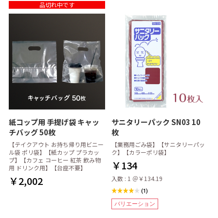
品切れ中です
紙コップ用 手提げ袋 キャッ
サニタリーパック SN03 10
チバッグ 50枚
枚
【テイクアウト お持ち帰り用ビニー
【業務用ごみ袋】【サニタリーパッ
ル袋 ポリ袋】【紙カップ プラカッ
ク】【カラーポリ袋】
プ】【カフェ コーヒー 紅茶 飲み物
￥134
用 ドリンク用】【台座不要】
￥2,002
入数 : 1 ＠￥134.19
(1)
バリエーション