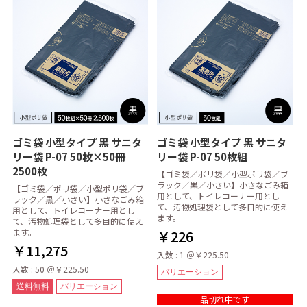
ゴミ袋 小型タイプ 黒 サニタ
ゴミ袋 小型タイプ 黒 サニタ
リー袋 P-07 50枚×50冊
リー袋 P-07 50枚組
2500枚
【ゴミ袋／ポリ袋／小型ポリ袋／ブ
ラック／黒／小さい】小さなごみ箱
【ゴミ袋／ポリ袋／小型ポリ袋／ブ
用として、トイレコーナー用とし
ラック／黒／小さい】小さなごみ箱
て、汚物処理袋として多目的に使え
用として、トイレコーナー用とし
ます。
て、汚物処理袋として多目的に使え
ます。
￥226
￥11,275
入数 : 1 ＠￥225.50
入数 : 50 ＠￥225.50
バリエーション
送料無料
バリエーション
品切れ中です