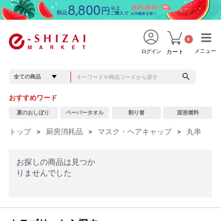
0
メニュー
メニュー
ログイン
カート
おすすめワード
夏のおしぼり
ペーパータオル
割り箸
固形燃料
トップ
>
厨房消耗品
>
マスク・ヘアキャップ
>
丸串
お探しの商品は見つか
りませんでした