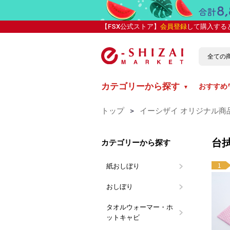
【FSX公式ストア】
会員登録
して購入する
カテゴリーから探す
おすすめ
▼
トップ
>
イーシザイ オリジナル商
台
カテゴリーから探す
1
紙おしぼり
丸型紙おし
平型紙おし
抗ウイルス
カラー紙お
ブランド別
介護向け 
おしぼり
おしぼり用
LARME(
おしぼりト
使い切り布
タオルウォーマー・ホ
イーシザイ
タイジ
ットキャビ