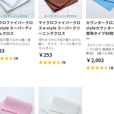
用洗剤
剤
製剤
用洗剤
剤
プ
別洗剤
ーカー)
器
オリジナル洗剤
策
液体(リキッド)タイプ
粉末・固形タイプ
乾燥仕上剤(リンス剤)
厨房用アルコール(食品添加
便座除菌用アルコール
手指用アルコール
液体洗濯洗剤
粉末洗濯洗剤
お風呂用洗剤
店舗用洗剤
ガラスクリーナー
パイプクリーナー
消臭剤
クレンザー
金属用洗剤・磨き
その他
花王
ライオン
ニイタカ
サラヤ
ミツエイ
イースタイル
その他メーカー
手指消毒用アルコール
エタノール製剤(60vol%以
拭き取り・洗浄
空ボトル・スタンド他
物タイプ)
上)
クロス
オル
ップ・廃油処理
掃・洗浄用品
張り合わせウレタンスポン
ネットスポンジ・ゴッシュ
不織布たわし
布たわし
パームたわし
金たわし
その他のたわし
クロファイバークロ
マイクロファイバークロ
カウンタークロス
ジ
たわし
-style スーパーディ
ス e-style スーパークリ
styleカウンタ
枚BOXタイプ
タイプ
ミ袋・ポリ袋
・ランチバッグ
(ロールポリ袋)
45リットル
70リットル
90リットル
20リットル
30リットル
45リットル
70リットル
90リットル
その他(80リットル/100リッ
レジバッグ
紐なし
紐付き
傘袋
HDポリ袋(紐付)
ュクロス
トル以上)
ーニングクロス
厚地タイプ60枚
オル
オル・ティッシ
ペーパー
ナー・シートペ
ームグッズ
プ・手指用アル
用品・備品
ッシュ
中判 (レギュラー)
小判 (エコノミー)
大判
中判 (レギュラー)
小判 (エコノミー)
中判小判兼用タイプ
ハンドソープ
手指用アルコール
トイレクリーナーシート
トイレブラシ
トイレ用備品
トイレボール
サニタリーパック
トイレ用洗剤
ー
拭き取りながら磨く食
汚れをつかんで拭き取りながら
ラス用クロス(ふきん)
磨く、ガラス・テーブル用クロ
【カウンタークロス
ス(ふきん)
83
ーブル拭き/食器拭き
ーズ
￥253
厚地】【選べる4色/
￥2,002
(9)
(9)
(4)
品
在庫限り
ーマー
タオル
レー・おしぼり
しぼり
レジ周り品
袋
ッチンペーパー
オル・ホルダー
器拭き
楊枝・ナプキン
ッチャー
洗器用洗剤
菌アルコール
ニタリー
品・消耗品
スタンダード
各種商品
全国送料無料
しセット
丸型
平型