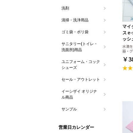
洗剤
食器用洗剤
食器洗浄機
油汚れ洗剤
除菌・漂白
アルコール
衣料・バス
トイレ用洗
ハンドソー
その他用途
ブランド(メ
つめかえ容
イーシザイ
ウイルス対
清掃・洗浄用品
スポンジ類
タワシ類
カウンター
クロス類
ウエス・タ
グリストラ
清掃用具
その他 清
マイ
用品
ス e
ゴミ袋・ポリ袋
業務用100
10枚パック
その他のゴ
レジバッグ
規格袋
フクロール
ッシ
サニタリー(トイレ・
ペーパータ
ペーパータ
トイレット
便座クリー
パウダール
ハンドソー
トイレ掃除
マウスウォ
マスク用品
水滴を
洗面所)用品
ュホルダー
ーパー
コール
器・グ
￥3
ユニフォーム・コック
コックシュ
長靴
白衣・前掛
サンダル
シューズ
セール・アウトレット
訳あり特価
数量限定・
イーシザイ オリジナ
タオルウォ
おしぼり・
おしぼりト
ポケットお
会計伝票・
割り箸・箸
ラップ・キ
ペーパータ
台拭き・食
ストロー・
ポット・ピ
食器用・食
ウエス
漂白剤・除
ゴミ袋・サ
ギフト向け
その他の備
ル商品
アロマ
サンプル
ラルムお試
紙おしぼり
紙おしぼり
営業日カレンダー