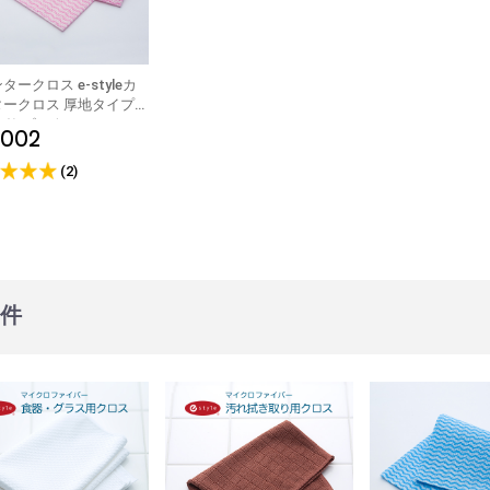
ル
ガー
録票・その他伝
プ・伝票立て
・鉛筆
周り用備品
複写式伝票
単式伝票
領収書
麻雀記録帳・麻雀請求書
介護サービス記録票
その他チェックリスト等
感熱紙
上質紙
0.7mm
鉛筆
タークロス e-styleカ
・箸置
タークロス 厚地タイプ
菩提樹(ぼだいじゅ)
アスペン(白楊)
竹・炭化竹
エゾ松/トド松
杉
1ケース(100膳)
1パック(10膳)
四角(21cm)
八角(22.5cm)
六角(23cm)
箸袋 日本の色シリーズ
箸袋 きものシリーズ
箸袋ハカマ
箸袋中袋
箸帯・箸巻紙
箸置・箸箱
入り ピンク
,002
ル・クッキング
ーパー
オル
オル・ティッシ
パー・ドリップ
バッグ・保存用
袋・厚手ビニー
ト
アキャップ
用ナイロンポリ
・アク取りシー
剤
クロス
消耗品
ポリエチレン手袋
中判 (レギュラー)
小判 (エコノミー)
大判
中判 (レギュラー)
小判 (エコノミー)
中判小判兼用タイプ
キッチンペーパーラック
ポリエチレン手袋
ラテックス手袋
厚手ビニール手袋
ポリエチレン手袋
ラテックス手袋
厚手ビニール手袋
ニトリル手袋
丸串
角串
ぎんなん串
平串
鉄砲串
田楽串
のし串
丸串
角串
ぎんなん串
平串
鉄砲串
田楽串
のし串
松葉串
張り合わせウレタンスポン
ネットスポンジ・ゴッシュ
不織布たわし
布たわし
パームたわし
金たわし
その他のたわし
ジ
たわし
(2)
ースター
チョス
プロン
ルマット
ロス
(使い捨て木製ヘ
スクケース
ストレートストロー
フレックスストロー(曲がる
個包装ストロー
ペーパーストロー
2/3タイプ 紙ナプキン
六つ折 紙ナプキン
四つ折 紙ナプキン
2プライ(八つ折) 紙ナプキン
シート100×100cm
シート150×150cm
ロール100cm×100m
ロール150cm×100m
抗菌加工
低単価
大判サイズ
ストロー)
パー
)
レースペーパー丸型
レースペーパー小判型
プーン・フォー
ドラー
ク・輪ゴム
プ・グラシンケ
器・使い捨て容
ファシルパック)
ビニール タイプ
不織布 タイプ
プラカップ本体
プラカップ専用の蓋
少量販売
6件
品・フライパン
ドル・カス揚げ
理器具
・トング・デッ
道具
ク・ボックス
・計量スプーン
ール・ざる・卸
フ・砥石・包丁
ル)・温度計・キ
クミ入れ
品
ット・保存容器
理道具
せないグッズ
房用器具
卓上鍋
中華鍋
フライパン
寸胴鍋
円付鍋
雪平鍋
鍋用備品
三島土鍋
スキレット
ごはん鍋
その他オーブン・鍋
卓上お玉
レードル
カス揚げ
バット
おろし金
ボール
レンゲ
とんすい・取り皿
蛇口
三角コーナー
保存容器
ジップロック コンテナー
板
マー
ック
て
タンド
ピッチャー
ポット
イン
ブル周り備品
カクテルグッズ)
ラー・コルク抜
ォーターポッ
ケース(ボック
ン(綿100%)
A4サイズ
B5サイズ
B4サイズ
オプションパーツ
ョン
ペール
フューザー
用備品
簡易トイレ
からだ拭き
KASAケース
ロールポリ用器具
バッグケース・クロークバ
その他
スケット
ンベ・カセット
オイル
プ
類
品
カエン)・関連備
ー・着火用ライ
プセット
ヒートエース)・
LEDライト
炭
火起こし・火消し壷・火バ
焼き網
固形燃料少量パック販売
固形燃料ケース販売
固形燃料(カエン)用備品
サミ