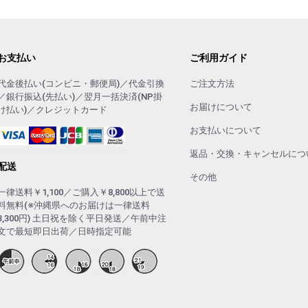
お支払い
ご利用ガイド
代金後払い(コンビニ・郵便局)／代金引換
ご注文方法
／銀行振込(先払い)／翌月一括決済(NP掛
お届けについて
け払い)／クレジットカード
お支払いについて
返品・交換・キャンセルにつ
配送
その他
一律送料￥1,100／ご購入￥8,800以上で送
料無料(※沖縄県へのお届けは一律送料
3,300円) 土日祝を除く平日発送／午前中注
文で最短即日出荷／日時指定可能