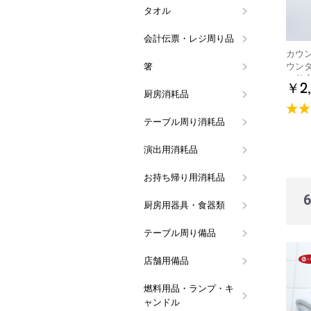
タオル
ハンドタオ
タオルハン
会計伝票・レジ周り品
会計伝票
領収書・記
伝票クリッ
レジロール
ボールペン
会計・レジ
票
カウン
箸
割り箸
箸袋入り箸
洗い箸
箸袋・箸帯
ウン
60枚
￥2
厨房消耗品
ラップ
アルミホイ
キッチンペ
ペーパータ
ペーパータ
ミートペー
フリーザー
使い捨て手
水切りネッ
マスク・ヘ
竹串
たこ糸
真空パック
だしとり袋
殺虫・防虫
スポンジ類
タワシ類
カウンター
クロス類
その他厨房
シート
ュホルダー
シート
品
ル手袋
ト
テーブル周り消耗品
ティッシュ
ペーパーコ
楊枝・ピン
使い捨てエ
ストロー
紙ナプキン
紙製テーブ
テーブルク
スパチュラ
使い捨てマ
ラ)
演出用消耗品
レースペー
天ぷら敷紙
笹の葉
花火(演出用
お持ち帰り用消耗品
使い捨てス
使い捨てマ
フードパッ
タレビン
アルミカッ
紙皿・紙容
紙コップ
保冷剤
プラカップ
耐油平袋(
ク
ース
器
厨房用器具・食器類
鍋・鍋用備
お玉・レー
シリコン調
菜箸・花箸
お菓子作り
洗浄用ラッ
計量カップ
バット・ボ
包丁・ナイ
秤(スケー
炊飯ネット
調味缶・ヤ
食器
流し周り備
キッチンポ
アイデア調
お鍋に欠か
しゃもじ
その他の厨
シャー
金
差し・まな
ッチンタイ
テーブル周り備品
メニューブ
メニュー立
ナプキンス
コースター
ウォーター
ステンレス
テーブルサ
その他テー
バー用品(
ワインクー
トレイ・ウ
調味料容器
カトラリー
カラーナプキ
き・トーシ
ト・アイス
ス)
店舗用備品
アロマディ
防災用品
その他店舗
燃料用品・ランプ・キ
カセットボ
レインボー
オイルラン
キャンドル
炭・炭用備
固形燃料(
ガスバーナ
オイルラン
液体燃料(
ャンドル
コンロ
品
ター
関連備品