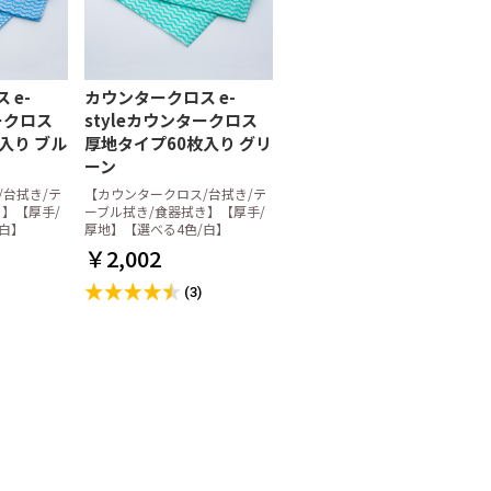
 e-
カウンタークロス e-
ークロス
styleカウンタークロス
入り ブル
厚地タイプ60枚入り グリ
ーン
/台拭き/テ
【カウンタークロス/台拭き/テ
】【厚手/
ーブル拭き/食器拭き】【厚手/
白】
厚地】【選べる4色/白】
￥2,002
(3)