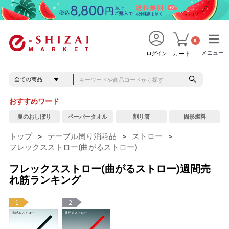
0
メニュー
メニュー
ログイン
カート
おすすめワード
夏のおしぼり
ペーパータオル
割り箸
固形燃料
トップ
>
テーブル周り消耗品
>
ストロー
>
フレックスストロー(曲がるストロー)
フレックスストロー(曲がるストロー)週間売
れ筋ランキング
1
2