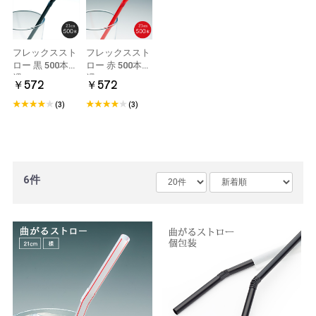
フレックススト
フレックススト
ロー 黒 500本
ロー 赤 500本
裸
裸
￥572
￥572
6mm×210mm
6mm×210mm
曲がるストロー
曲がるストロー
(3)
(3)
使い捨て
使い捨て
6件