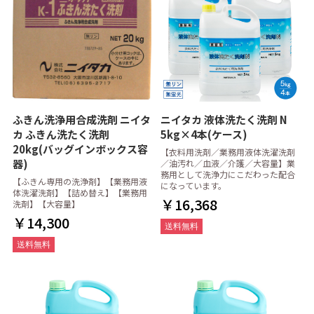
ふきん洗浄用合成洗剤 ニイタ
ニイタカ 液体洗たく洗剤 N
カ ふきん洗たく洗剤
5kg×4本(ケース)
20kg(バッグインボックス容
【衣料用洗剤／業務用液体洗濯洗剤
器)
／油汚れ／血液／介護／大容量】業
務用として洗浄力にこだわった配合
【ふきん専用の洗浄剤】【業務用液
になっています。
体洗濯洗剤】【詰め替え】【業務用
￥16,368
洗剤】【大容量】
￥14,300
送料無料
送料無料