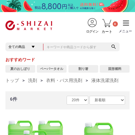
0
メニュー
メニュー
ログイン
カート
おすすめワード
夏のおしぼり
ペーパータオル
割り箸
固形燃料
トップ
>
洗剤
>
衣料・バス用洗剤
>
液体洗濯洗剤
6件