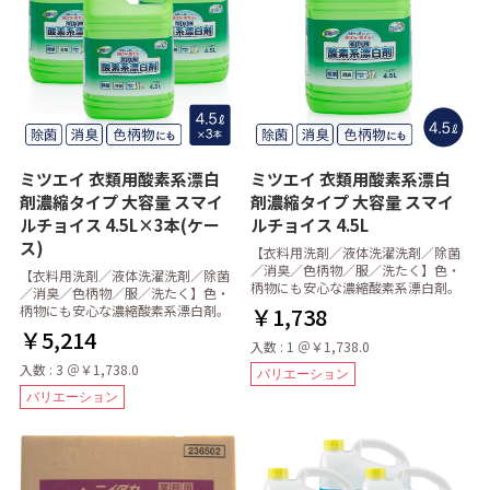
ミツエイ 衣類用酸素系漂白
ミツエイ 衣類用酸素系漂白
剤濃縮タイプ 大容量 スマイ
剤濃縮タイプ 大容量 スマイ
ルチョイス 4.5L×3本(ケー
ルチョイス 4.5L
ス)
【衣料用洗剤／液体洗濯洗剤／除菌
／消臭／色柄物／服／洗たく】色・
【衣料用洗剤／液体洗濯洗剤／除菌
柄物にも安心な濃縮酸素系漂白剤。
／消臭／色柄物／服／洗たく】色・
柄物にも安心な濃縮酸素系漂白剤。
￥1,738
￥5,214
入数 : 1 ＠￥1,738.0
入数 : 3 ＠￥1,738.0
バリエーション
バリエーション