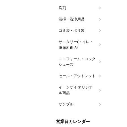
洗剤
食器用洗剤
食器洗浄機
油汚れ洗剤
除菌・漂白
アルコール
衣料・バス
トイレ用洗
ハンドソー
その他用途
ブランド(メ
つめかえ容
イーシザイ
ウイルス対
清掃・洗浄用品
スポンジ類
タワシ類
カウンター
クロス類
ウエス・タ
グリストラ
清掃用具
その他 清
用品
ゴミ袋・ポリ袋
業務用100
10枚パック
その他のゴ
レジバッグ
規格袋
フクロール
サニタリー(トイレ・
ペーパータ
ペーパータ
トイレット
便座クリー
パウダール
ハンドソー
トイレ掃除
マウスウォ
マスク用品
洗面所)用品
ュホルダー
ーパー
コール
ユニフォーム・コック
コックシュ
長靴
白衣・前掛
サンダル
シューズ
セール・アウトレット
訳あり特価
数量限定・
イーシザイ オリジナ
タオルウォ
おしぼり・
おしぼりト
ポケットお
会計伝票・
割り箸・箸
ラップ・キ
ペーパータ
台拭き・食
ストロー・
ポット・ピ
食器用・食
ウエス
漂白剤・除
ゴミ袋・サ
ギフト向け
その他の備
ル商品
アロマ
サンプル
ラルムお試
紙おしぼり
紙おしぼり
営業日カレンダー