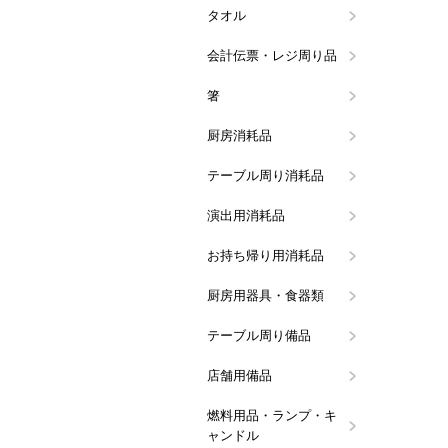
タオル
ハンドタオ
タオルハン
会計伝票・レジ周り品
会計伝票
領収書・記
伝票クリッ
レジロール
ボールペン
会計・レジ
票
箸
割り箸
箸袋入り箸
洗い箸
箸袋・箸帯
厨房消耗品
ラップ
アルミホイ
キッチンペ
ペーパータ
ペーパータ
ミートペー
フリーザー
使い捨て手
水切りネッ
マスク・ヘ
竹串
たこ糸
真空パック
だしとり袋
殺虫・防虫
スポンジ類
タワシ類
カウンター
クロス類
その他厨房
シート
ュホルダー
シート
品
ル手袋
ト
テーブル周り消耗品
ティッシュ
ペーパーコ
楊枝・ピン
使い捨てエ
ストロー
紙ナプキン
紙製テーブ
テーブルク
スパチュラ
使い捨てマ
ラ)
演出用消耗品
レースペー
天ぷら敷紙
笹の葉
花火(演出用
お持ち帰り用消耗品
使い捨てス
使い捨てマ
フードパッ
タレビン
アルミカッ
紙皿・紙容
紙コップ
保冷剤
プラカップ
耐油平袋(
ク
ース
器
厨房用器具・食器類
鍋・鍋用備
お玉・レー
シリコン調
菜箸・花箸
お菓子作り
洗浄用ラッ
計量カップ
バット・ボ
包丁・ナイ
秤(スケー
炊飯ネット
調味缶・ヤ
食器
流し周り備
キッチンポ
アイデア調
お鍋に欠か
しゃもじ
その他の厨
シャー
金
差し・まな
ッチンタイ
テーブル周り備品
メニューブ
メニュー立
ナプキンス
コースター
ウォーター
ステンレス
テーブルサ
その他テー
バー用品(
ワインクー
トレイ・ウ
調味料容器
カトラリー
カラーナプキ
き・トーシ
ト・アイス
ス)
店舗用備品
アロマディ
防災用品
その他店舗
燃料用品・ランプ・キ
カセットボ
レインボー
オイルラン
キャンドル
炭・炭用備
固形燃料(
ガスバーナ
オイルラン
液体燃料(
ャンドル
コンロ
品
ター
関連備品