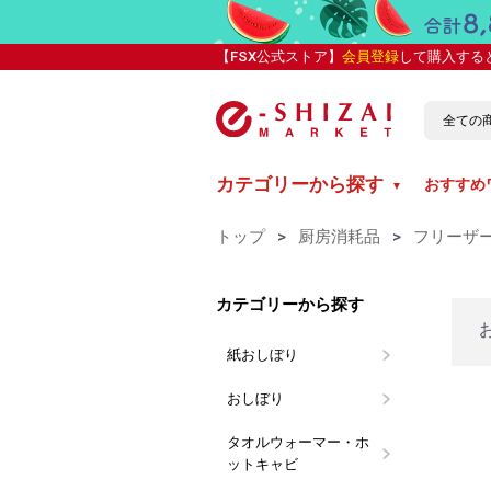
【FSX公式ストア】
会員登録
して購入する
カテゴリーから探す
おすすめ
▼
トップ
>
厨房消耗品
>
フリーザ
カテゴリーから探す
紙おしぼり
丸型紙おし
平型紙おし
抗ウイルス
カラー紙お
ブランド別
介護向け 
おしぼり
おしぼり用
LARME(
おしぼりト
使い切り布
タオルウォーマー・ホ
イーシザイ
タイジ
ットキャビ