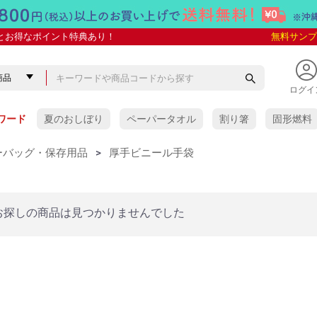
とお得なポイント特典あり！
無料サンプ
ログイ
ワード
夏のおしぼり
ペーパータオル
割り箸
固形燃料
ーバッグ・保存用品
>
厚手ビニール手袋
お探しの商品は見つかりませんでした
ぼり
ぼり
抗菌VBおしぼり
しぼり
 紙おしぼり
紙おしぼり
ケース販売
少量パック
ケース販売
少量パック
ケース販売
少量パック
アロマプレミアム
アロマプレミアム with
SILKY(シルキー)
COLORS(カラーズ)
金銀おしぼり
スパンレース
タイムリー
タイムリーHC
リフレ 未晒し
フレッシュメイト
e-style
ソフトクリーン
イオニオン
クロスクリーン
クリール
スーパークリーン
HAND&BODY
その他の紙おしぼり
VB-COSME-おしぼり
yuica
タオル
おしぼり用芳香剤)
レー
おしぼり
木製おしぼりトレー
竹製おしぼりトレー
ABS樹脂製
ステンレス製
アクリル・ポリエステル樹
人工皮革製・その他の素材
イーシザイオリジナル
ワイド(多人数用)
脂製
・オリジナル