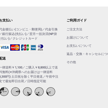
お支払い
ご利用ガイド
代金後払い(コンビニ・郵便局)／代金引換
ご注文方法
／銀行振込(先払い)／翌月一括決済(NP掛
お届けについて
け払い)／クレジットカード
お支払いについて
返品・交換・キャンセルにつ
配送
その他
一律送料￥1,100／ご購入￥8,800以上で送
料無料(※沖縄県へのお届けは一律送料
3,300円) 土日祝を除く平日発送／午前中注
文で最短即日出荷／日時指定可能