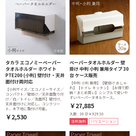
タカラ エコノミーペーパー
ペーパータオルホルダー 壁
タオルホルダー ホワイト
掛け 中判 小判 兼用タイプ 30
PTE200 (小判) 壁付け・天井
台 ケース販売
面付け両対応
【中判 小判 兼用】【壁掛け おしゃ
れ】【トイレ キッチン】【お得で即
【小判サイズ／エコノミーサイズ／
納！まとめ買い】シンプルで使いや
コンパクト／壁掛け／天井面取り付
すいペーパータオルケース。
け／白／トイレ／洗面所】壁付け、
天井面付けに対応し、コンクリー
￥27,885
ト、木下地に取付け可能。
入数 : 30 ＠￥929.50
￥2,530
送料無料
バリエーション