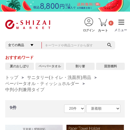
0
メニュー
メニュー
ログイン
カート
おすすめワード
夏のおしぼり
ペーパータオル
割り箸
固形燃料
トップ
>
サニタリー(トイレ・洗面所)用品
>
ペーパータオル・ティッシュホルダー
>
中判小判兼用タイプ
9件