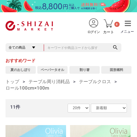
0
メニュー
メニュー
ログイン
カート
おすすめワード
夏のおしぼり
ペーパータオル
割り箸
固形燃料
トップ
>
テーブル周り消耗品
>
テーブルクロス
>
ロール100cm×100m
11件