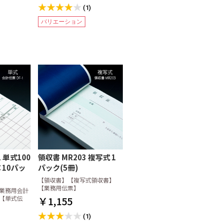
(1)
バリエーション
 単式100
領収書 MR203 複写式 1
×10パッ
パック(5冊)
【領収書】【複写式領収書】
【業務用伝票】
業務用会計
【単式伝
￥1,155
(1)