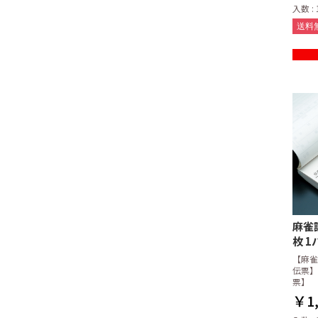
入数 : 
送料
麻雀請
枚 1
【麻雀
伝票】
票】
￥1,