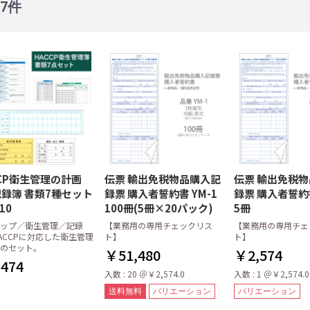
17件
ル
ガー
録票・その他伝
プ・伝票立て
・鉛筆
周り用備品
複写式伝票
単式伝票
領収書
麻雀記録帳・麻雀請求書
介護サービス記録票
その他チェックリスト等
感熱紙
上質紙
0.7mm
鉛筆
・箸置
菩提樹(ぼだいじゅ)
アスペン(白楊)
竹・炭化竹
エゾ松/トド松
杉
1ケース(100膳)
1パック(10膳)
四角(21cm)
八角(22.5cm)
六角(23cm)
箸袋 日本の色シリーズ
箸袋 きものシリーズ
箸袋ハカマ
箸袋中袋
箸帯・箸巻紙
箸置・箸箱
ル・クッキング
ーパー
オル
オル・ティッシ
パー・ドリップ
バッグ・保存用
袋・厚手ビニー
ト
アキャップ
用ナイロンポリ
・アク取りシー
剤
クロス
消耗品
ポリエチレン手袋
中判 (レギュラー)
小判 (エコノミー)
大判
中判 (レギュラー)
小判 (エコノミー)
中判小判兼用タイプ
キッチンペーパーラック
ポリエチレン手袋
ラテックス手袋
厚手ビニール手袋
ポリエチレン手袋
ラテックス手袋
厚手ビニール手袋
ニトリル手袋
丸串
角串
ぎんなん串
平串
鉄砲串
田楽串
のし串
丸串
角串
ぎんなん串
平串
鉄砲串
田楽串
のし串
松葉串
張り合わせウレタンスポン
ネットスポンジ・ゴッシュ
不織布たわし
布たわし
パームたわし
金たわし
その他のたわし
ジ
たわし
ースター
チョス
プロン
ルマット
ロス
(使い捨て木製ヘ
スクケース
ストレートストロー
フレックスストロー(曲がる
個包装ストロー
ペーパーストロー
2/3タイプ 紙ナプキン
六つ折 紙ナプキン
四つ折 紙ナプキン
2プライ(八つ折) 紙ナプキン
シート100×100cm
シート150×150cm
ロール100cm×100m
ロール150cm×100m
抗菌加工
低単価
大判サイズ
ストロー)
パー
)
レースペーパー丸型
レースペーパー小判型
プーン・フォー
ドラー
ク・輪ゴム
プ・グラシンケ
器・使い捨て容
ファシルパック)
CCP衛生管理の計画
ビニール タイプ
不織布 タイプ
プラカップ本体
プラカップ専用の蓋
少量販売
伝票 輸出免税物品購入記
伝票 輸出免税
記録簿 書類7種セット
録票 購入者誓約書 YM-1
録票 購入者誓約書
品・フライパン
ドル・カス揚げ
理器具
・トング・デッ
道具
ク・ボックス
・計量スプーン
ール・ざる・卸
フ・砥石・包丁
ル)・温度計・キ
クミ入れ
品
ット・保存容器
理道具
せないグッズ
房用器具
卓上鍋
中華鍋
フライパン
寸胴鍋
円付鍋
雪平鍋
鍋用備品
三島土鍋
スキレット
ごはん鍋
その他オーブン・鍋
卓上お玉
レードル
カス揚げ
バット
おろし金
ボール
レンゲ
とんすい・取り皿
蛇口
三角コーナー
保存容器
ジップロック コンテナー
10
100冊(5冊×20パック)
5冊
板
マー
ップ／衛生管理／記録
【業務用の専用チェックリス
【業務用の専用チェ
ック
て
タンド
ピッチャー
ポット
イン
ブル周り備品
カクテルグッズ)
ラー・コルク抜
ォーターポッ
ケース(ボック
ン(綿100%)
A4サイズ
B5サイズ
B4サイズ
オプションパーツ
ACCPに対応した衛生管理
ト】
ト】
ョン
ペール
のセット。
￥51,480
￥2,574
フューザー
用備品
簡易トイレ
からだ拭き
KASAケース
ロールポリ用器具
バッグケース・クロークバ
その他
474
入数 : 20 ＠￥2,574.0
入数 : 1 ＠￥2,574.0
スケット
ンベ・カセット
オイル
プ
類
品
カエン)・関連備
ー・着火用ライ
プセット
ヒートエース)・
LEDライト
炭
火起こし・火消し壷・火バ
焼き網
固形燃料少量パック販売
固形燃料ケース販売
固形燃料(カエン)用備品
送料無料
バリエーション
バリエーション
サミ