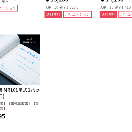
1 ＠￥1,650.0
入数 : 10 ＠￥1,320.0
入数 : 10 ＠￥1,419.
エーション
送料無料
バリエーション
送料無料
バリエ
 MR101単式 1パッ
冊)
書】【単式領収書】【業
票】
95