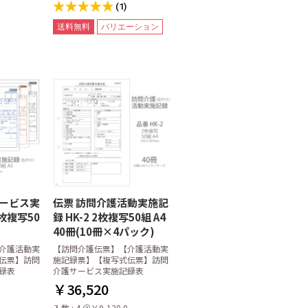
(1)
送料無料
バリエーション
サービス実
伝票 訪問介護活動実施記
3枚複写50
録 HK-2 2枚複写50組 A4
40冊(10冊×4パック)
介護活動実
【訪問介護伝票】【介護活動実
伝票】訪問
施記録票】【複写式伝票】訪問
録表
介護サービス実施記録表
￥36,520
入数 : 4 ＠￥9,130.0