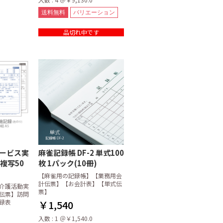
送料無料
バリエーション
品切れ中です
サービス実
麻雀記録帳 DF-2 単式100
枚複写50
枚 1パック(10冊)
【麻雀用の記録帳】【業務用会
計伝票】【お会計表】【単式伝
介護活動実
票】
伝票】訪問
録表
￥1,540
入数 : 1 ＠￥1,540.0