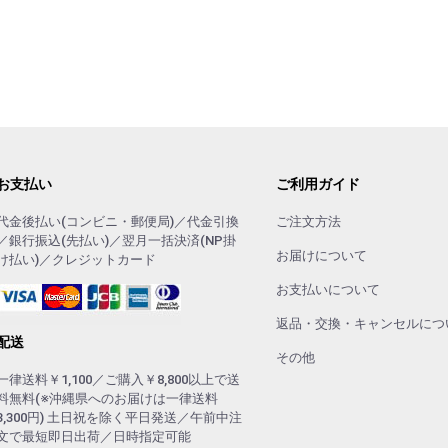
お支払い
ご利用ガイド
代金後払い(コンビニ・郵便局)／代金引換
ご注文方法
／銀行振込(先払い)／翌月一括決済(NP掛
お届けについて
け払い)／クレジットカード
お支払いについて
返品・交換・キャンセルにつ
配送
その他
一律送料￥1,100／ご購入￥8,800以上で送
料無料(※沖縄県へのお届けは一律送料
3,300円) 土日祝を除く平日発送／午前中注
文で最短即日出荷／日時指定可能