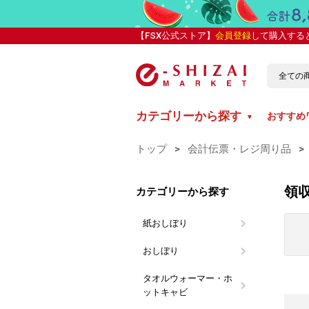
【FSX公式ストア】
会員登録
して購入する
カテゴリーから探す
おすすめ
▼
トップ
>
会計伝票・レジ周り品
>
領
カテゴリーから探す
紙おしぼり
丸型紙おし
平型紙おし
抗ウイルス
カラー紙お
ブランド別
介護向け 
おしぼり
おしぼり用
LARME(
おしぼりト
使い切り布
タオルウォーマー・ホ
イーシザイ
タイジ
ットキャビ