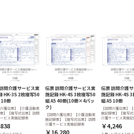
用洗剤
剤
製剤
用洗剤
剤
プ
別洗剤
ーカー)
器
オリジナル洗剤
策
液体(リキッド)タイプ
粉末・固形タイプ
乾燥仕上剤(リンス剤)
厨房用アルコール(食品添加
便座除菌用アルコール
手指用アルコール
液体洗濯洗剤
粉末洗濯洗剤
お風呂用洗剤
店舗用洗剤
ガラスクリーナー
パイプクリーナー
消臭剤
クレンザー
金属用洗剤・磨き
その他
花王
ライオン
ニイタカ
サラヤ
ミツエイ
イースタイル
その他メーカー
手指消毒用アルコール
エタノール製剤(60vol%以
拭き取り・洗浄
空ボトル・スタンド他
物タイプ)
上)
クロス
オル
ップ・廃油処理
掃・洗浄用品
張り合わせウレタンスポン
ネットスポンジ・ゴッシュ
不織布たわし
布たわし
パームたわし
金たわし
その他のたわし
ジ
たわし
枚BOXタイプ
タイプ
ミ袋・ポリ袋
・ランチバッグ
(ロールポリ袋)
45リットル
70リットル
90リットル
20リットル
30リットル
45リットル
70リットル
90リットル
その他(80リットル/100リッ
レジバッグ
紐なし
紐付き
傘袋
HDポリ袋(紐付)
トル以上)
オル
オル・ティッシ
ペーパー
ナー・シートペ
ームグッズ
プ・手指用アル
用品・備品
ッシュ
中判 (レギュラー)
小判 (エコノミー)
大判
中判 (レギュラー)
小判 (エコノミー)
中判小判兼用タイプ
ハンドソープ
手指用アルコール
トイレクリーナーシート
トイレブラシ
トイレ用備品
トイレボール
サニタリーパック
トイレ用洗剤
ーズ
品
在庫限り
 訪問介護サービス実
伝票 訪問介護サービス実
伝票 訪問介護
ーマー
タオル
レー・おしぼり
しぼり
レジ周り品
袋
ッチンペーパー
オル・ホルダー
器拭き
楊枝・ナプキン
ッチャー
洗器用洗剤
菌アルコール
ニタリー
品・消耗品
スタンダード
各種商品
全国送料無料
 HK-3S 2枚複写50
施記録 HK-4S 3枚複写50
施記録 HK-4S 
 10冊
組 A5 40冊(10冊×4パッ
組 A5 10冊
ク)
介護伝票】【介護活動実
【訪問介護伝票】【
しセット
丸型
平型
票】【複写式伝票】訪問
施記録票】【複写式
【訪問介護伝票】【介護活動実
ービス実施記録表
介護サービス実施記
施記録票】【複写式伝票】訪問
838
介護サービス実施記録表
￥4,246
￥16,280
1 ＠￥2,838.0
入数 : 1 ＠￥4,246.0