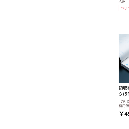
入数 : 
バリ
領収書
ク(5
【領収
務用伝
￥4