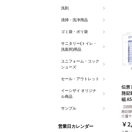
洗剤
食器用洗剤
食器洗浄機
油汚れ洗剤
除菌・漂白
アルコール
衣料・バス
トイレ用洗
ハンドソー
その他用途
ブランド(メ
つめかえ容
イーシザイ
ウイルス対
清掃・洗浄用品
スポンジ類
タワシ類
カウンター
クロス類
ウエス・タ
グリストラ
清掃用具
その他 清
用品
ゴミ袋・ポリ袋
業務用100
10枚パック
その他のゴ
レジバッグ
規格袋
フクロール
サニタリー(トイレ・
ペーパータ
ペーパータ
トイレット
便座クリー
パウダール
ハンドソー
トイレ掃除
マウスウォ
マスク用品
洗面所)用品
ュホルダー
ーパー
コール
ユニフォーム・コック
コックシュ
長靴
白衣・前掛
サンダル
シューズ
セール・アウトレット
訳あり特価
数量限定・
伝票
イーシザイ オリジナ
タオルウォ
おしぼり・
おしぼりト
ポケットお
会計伝票・
割り箸・箸
ラップ・キ
ペーパータ
台拭き・食
ストロー・
ポット・ピ
食器用・食
ウエス
漂白剤・除
ゴミ袋・サ
ギフト向け
その他の備
施記録
ル商品
アロマ
組 A5
【訪問
サンプル
ラルムお試
紙おしぼり
紙おしぼり
施記録
介護サ
￥2,
営業日カレンダー
入数 : 