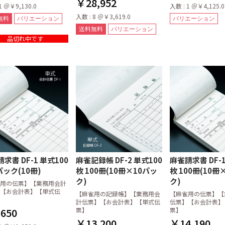
￥28,952
1 ＠￥9,130.0
入数 : 1 ＠￥4,125.0
入数 : 8 ＠￥3,619.0
無料
バリエーション
バリエーション
送料無料
バリエーション
品切れ中です
求書 DF-1 単式100
麻雀記録帳 DF-2 単式100
麻雀請求書 DF-1
パック(10冊)
枚 100冊(10冊×10パッ
枚 100冊(10冊
ク)
ク)
用の伝票】【業務用会計
【お会計表】【単式伝
【麻雀用の記録帳】【業務用会
【麻雀用の伝票】【
計伝票】【お会計表】【単式伝
伝票】【お会計表】
650
票】
票】
￥13,200
￥14,190