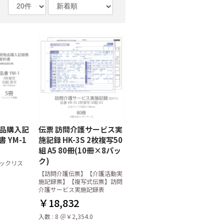
物品購入記
伝票 訪問介護サービス実
 YM-1
施記録 HK-3S 2枚複写50
組 A5 80冊(10冊×8パッ
ク)
ックリス
【訪問介護伝票】【介護活動実
施記録票】【複写式伝票】訪問
介護サービス実施記録表
￥18,832
入数 : 8 ＠￥2,354.0