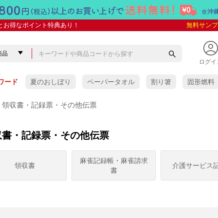
とお得なポイント特典あり！
無料サンプ
ログイ
ワード
夏のおしぼり
ペーパータオル
割り箸
固形燃料
領収書・記録票・その他伝票
収書・記録票・その他伝票
ぼり
ぼり
抗菌VBおしぼり
しぼり
 紙おしぼり
紙おしぼり
ケース販売
少量パック
ケース販売
少量パック
ケース販売
少量パック
アロマプレミアム
アロマプレミアム with
SILKY(シルキー)
COLORS(カラーズ)
金銀おしぼり
スパンレース
タイムリー
タイムリーHC
リフレ 未晒し
フレッシュメイト
e-style
ソフトクリーン
イオニオン
クロスクリーン
クリール
スーパークリーン
HAND&BODY
その他の紙おしぼり
VB-COSME-おしぼり
麻雀記録帳・麻雀請求
領収書
介護サービス
yuica
書
タオル
おしぼり用芳香剤)
レー
おしぼり
木製おしぼりトレー
竹製おしぼりトレー
ABS樹脂製
ステンレス製
アクリル・ポリエステル樹
人工皮革製・その他の素材
イーシザイオリジナル
ワイド(多人数用)
脂製
・オリジナル