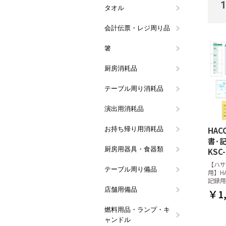
タオル
ハンドタオ
タオルハン
会計伝票・レジ周り品
会計伝票
領収書・記
伝票クリッ
レジロール
ボールペン
会計・レジ
票
箸
割り箸
箸袋入り箸
洗い箸
箸袋・箸帯
厨房消耗品
ラップ
アルミホイ
キッチンペ
ペーパータ
ペーパータ
ミートペー
フリーザー
使い捨て手
水切りネッ
マスク・ヘ
竹串
たこ糸
真空パック
だしとり袋
殺虫・防虫
スポンジ類
タワシ類
カウンター
クロス類
その他厨房
シート
ュホルダー
シート
品
ル手袋
ト
テーブル周り消耗品
ティッシュ
ペーパーコ
楊枝・ピン
使い捨てエ
ストロー
紙ナプキン
紙製テーブ
テーブルク
スパチュラ
使い捨てマ
ラ)
演出用消耗品
レースペー
天ぷら敷紙
笹の葉
花火(演出用
お持ち帰り用消耗品
使い捨てス
使い捨てマ
フードパッ
タレビン
アルミカッ
紙皿・紙容
紙コップ
保冷剤
プラカップ
耐油平袋(
HA
ク
ース
器
書･
厨房用器具・食器類
鍋・鍋用備
お玉・レー
シリコン調
菜箸・花箸
お菓子作り
洗浄用ラッ
計量カップ
バット・ボ
包丁・ナイ
秤(スケー
炊飯ネット
調味缶・ヤ
食器
流し周り備
キッチンポ
アイデア調
お鍋に欠か
しゃもじ
その他の厨
KSC-
シャー
金
差し・まな
ッチンタイ
【ハサ
テーブル周り備品
メニューブ
メニュー立
ナプキンス
コースター
ウォーター
ステンレス
テーブルサ
その他テー
バー用品(
ワインクー
トレイ・ウ
調味料容器
カトラリー
カラーナプキ
用】H
き・トーシ
ト・アイス
ス)
記録用
店舗用備品
アロマディ
防災用品
その他店舗
￥1,
燃料用品・ランプ・キ
カセットボ
レインボー
オイルラン
キャンドル
炭・炭用備
固形燃料(
ガスバーナ
オイルラン
液体燃料(
ャンドル
コンロ
品
ター
関連備品