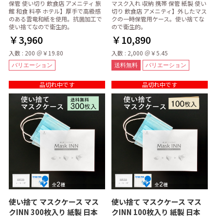
保管 使い切り 飲食店 アメニティ 旅
マスク入れ 収納 携帯 保管 紙製 使い
館 和食 料亭 ホテル】厚手で高級感
切り 飲食店 アメニティ】外したマス
のある雲竜和紙を使用。抗菌加工で
クの一時保管用ケース。使い捨てな
使い捨てなので衛生的。
ので衛生的。
￥3,960
￥10,890
入数 : 200 ＠￥19.80
入数 : 2,000 ＠￥5.45
バリエーション
送料無料
バリエーション
品切れ中です
品切れ中です
使い捨て マスクケース マス
使い捨て マスクケース マス
クINN 300枚入り 紙製 日本
クINN 100枚入り 紙製 日本