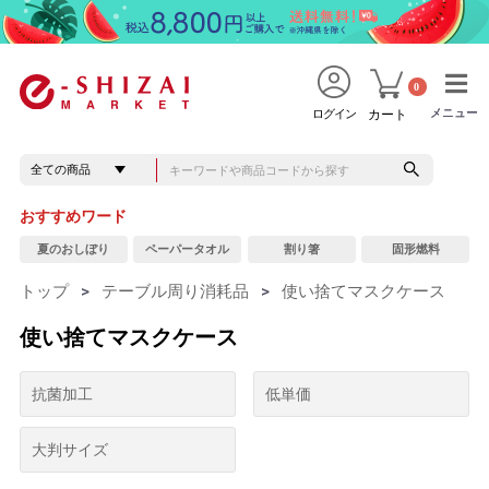
0
メニュー
メニュー
ログイン
カート
おすすめワード
夏のおしぼり
ペーパータオル
割り箸
固形燃料
トップ
>
テーブル周り消耗品
>
使い捨てマスクケース
使い捨てマスクケース
抗菌加工
低単価
大判サイズ