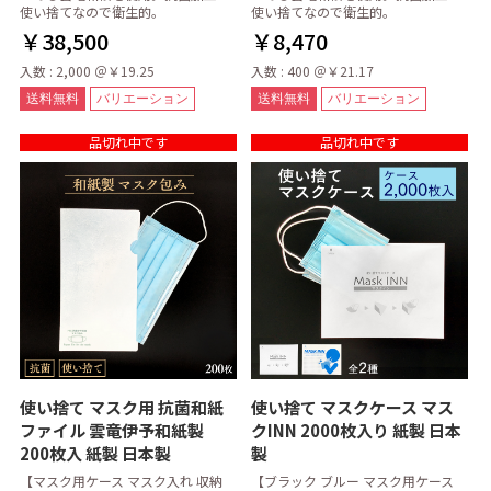
使い捨てなので衛生的。
使い捨てなので衛生的。
￥38,500
￥8,470
入数 : 2,000 ＠￥19.25
入数 : 400 ＠￥21.17
送料無料
バリエーション
送料無料
バリエーション
品切れ中です
品切れ中です
使い捨て マスク用 抗菌和紙
使い捨て マスクケース マス
ファイル 雲竜伊予和紙製
クINN 2000枚入り 紙製 日本
200枚入 紙製 日本製
製
【マスク用ケース マスク入れ 収納
【ブラック ブルー マスク用ケース