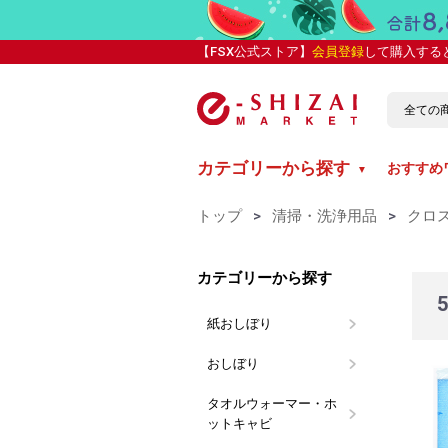
【FSX公式ストア】
会員登録
して購入する
カテゴリーから探す
おすすめ
▼
トップ
>
清掃・洗浄用品
>
クロ
カテゴリーから探す
紙おしぼり
丸型紙おし
平型紙おし
抗ウイルス
カラー紙お
ブランド別
介護向け 
おしぼり
おしぼり用
LARME(
おしぼりト
使い切り布
タオルウォーマー・ホ
イーシザイ
タイジ
ットキャビ