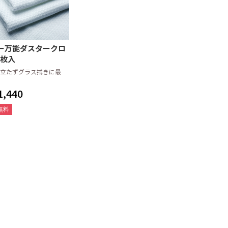
用洗剤
剤
製剤
用洗剤
剤
プ
別洗剤
ーカー)
器
オリジナル洗剤
策
液体(リキッド)タイプ
粉末・固形タイプ
乾燥仕上剤(リンス剤)
厨房用アルコール(食品添加
便座除菌用アルコール
手指用アルコール
液体洗濯洗剤
粉末洗濯洗剤
お風呂用洗剤
店舗用洗剤
ガラスクリーナー
パイプクリーナー
消臭剤
クレンザー
金属用洗剤・磨き
その他
花王
ライオン
ニイタカ
サラヤ
ミツエイ
イースタイル
その他メーカー
手指消毒用アルコール
エタノール製剤(60vol%以
拭き取り・洗浄
空ボトル・スタンド他
物タイプ)
上)
クロス
オル
ップ・廃油処理
掃・洗浄用品
張り合わせウレタンスポン
ネットスポンジ・ゴッシュ
不織布たわし
布たわし
パームたわし
金たわし
その他のたわし
ジ
たわし
ー万能ダスタークロ
枚BOXタイプ
タイプ
ミ袋・ポリ袋
・ランチバッグ
(ロールポリ袋)
45リットル
70リットル
90リットル
20リットル
30リットル
45リットル
70リットル
90リットル
その他(80リットル/100リッ
レジバッグ
紐なし
紐付き
傘袋
HDポリ袋(紐付)
2枚入
トル以上)
立たずグラス拭きに最
オル
オル・ティッシ
ペーパー
ナー・シートペ
ームグッズ
プ・手指用アル
用品・備品
ッシュ
中判 (レギュラー)
小判 (エコノミー)
大判
中判 (レギュラー)
小判 (エコノミー)
中判小判兼用タイプ
ハンドソープ
手指用アルコール
トイレクリーナーシート
トイレブラシ
トイレ用備品
トイレボール
サニタリーパック
トイレ用洗剤
,440
ーズ
無料
品
在庫限り
ーマー
タオル
レー・おしぼり
しぼり
レジ周り品
袋
ッチンペーパー
オル・ホルダー
器拭き
楊枝・ナプキン
ッチャー
洗器用洗剤
菌アルコール
ニタリー
品・消耗品
スタンダード
各種商品
全国送料無料
しセット
丸型
平型