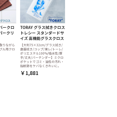
バークロ
TORAY グラス拭きクロス
スーパークリ
トレシー スタンダードサ
イズ 高機能グラスクロス
取りながら
【大判75×32cm/グラス拭き/
ブル用クロ
食器拭き/コップ/東レ/トーレ/
ポリエステル100%/吸水性/厚
手/丈夫/バーテンダー】ミクロ
ポケットでゴミ・油性の汚れ・
指紋跡をケバなくきれいに。
￥1,881