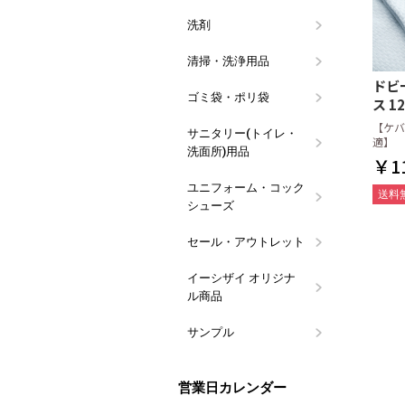
洗剤
食器用洗剤
食器洗浄機
油汚れ洗剤
除菌・漂白
アルコール
衣料・バス
トイレ用洗
ハンドソー
その他用途
ブランド(メ
つめかえ容
イーシザイ
ウイルス対
清掃・洗浄用品
スポンジ類
タワシ類
カウンター
クロス類
ウエス・タ
グリストラ
清掃用具
その他 清
用品
ドビ
ゴミ袋・ポリ袋
業務用100
10枚パック
その他のゴ
レジバッグ
規格袋
フクロール
ス 1
【ケバ
サニタリー(トイレ・
ペーパータ
ペーパータ
トイレット
便座クリー
パウダール
ハンドソー
トイレ掃除
マウスウォ
マスク用品
適】
洗面所)用品
ュホルダー
ーパー
コール
￥11
ユニフォーム・コック
コックシュ
長靴
白衣・前掛
サンダル
送料
シューズ
セール・アウトレット
訳あり特価
数量限定・
イーシザイ オリジナ
タオルウォ
おしぼり・
おしぼりト
ポケットお
会計伝票・
割り箸・箸
ラップ・キ
ペーパータ
台拭き・食
ストロー・
ポット・ピ
食器用・食
ウエス
漂白剤・除
ゴミ袋・サ
ギフト向け
その他の備
ル商品
アロマ
サンプル
ラルムお試
紙おしぼり
紙おしぼり
営業日カレンダー