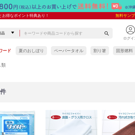
とお得なポイント特典あり！
無料サンプ
ログイ
ワード
夏のおしぼり
ペーパータオル
割り箸
固形燃料
ス類
5件
ぼり
ぼり
抗菌VBおしぼり
しぼり
 紙おしぼり
紙おしぼり
ケース販売
少量パック
ケース販売
少量パック
ケース販売
少量パック
アロマプレミアム
アロマプレミアム with
SILKY(シルキー)
COLORS(カラーズ)
金銀おしぼり
スパンレース
タイムリー
タイムリーHC
リフレ 未晒し
フレッシュメイト
e-style
ソフトクリーン
イオニオン
クロスクリーン
クリール
スーパークリーン
HAND&BODY
その他の紙おしぼり
VB-COSME-おしぼり
yuica
タオル
おしぼり用芳香剤)
レー
おしぼり
木製おしぼりトレー
竹製おしぼりトレー
ABS樹脂製
ステンレス製
アクリル・ポリエステル樹
人工皮革製・その他の素材
イーシザイオリジナル
ワイド(多人数用)
脂製
・オリジナル