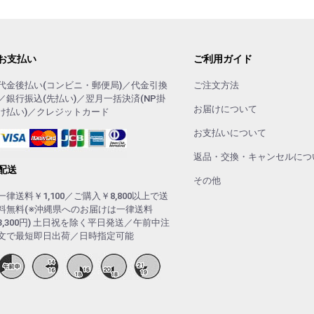
お支払い
ご利用ガイド
代金後払い(コンビニ・郵便局)／代金引換
ご注文方法
／銀行振込(先払い)／翌月一括決済(NP掛
お届けについて
け払い)／クレジットカード
お支払いについて
返品・交換・キャンセルにつ
配送
その他
一律送料￥1,100／ご購入￥8,800以上で送
料無料(※沖縄県へのお届けは一律送料
3,300円) 土日祝を除く平日発送／午前中注
文で最短即日出荷／日時指定可能