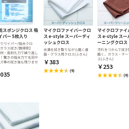
ル
ガー
録票・その他伝
プ・伝票立て
・鉛筆
周り用備品
複写式伝票
単式伝票
領収書
麻雀記録帳・麻雀請求書
介護サービス記録票
その他チェックリスト等
感熱紙
上質紙
0.7mm
鉛筆
・箸置
菩提樹(ぼだいじゅ)
アスペン(白楊)
竹・炭化竹
エゾ松/トド松
杉
1ケース(100膳)
1パック(10膳)
四角(21cm)
八角(22.5cm)
六角(23cm)
箸袋 日本の色シリーズ
箸袋 きものシリーズ
箸袋ハカマ
箸袋中袋
箸帯・箸巻紙
箸置・箸箱
能スポンジクロス 吸
マイクロファイバークロ
マイクロファイ
イパー 5枚入り
ス e-style スーパーディ
ス e-style 
ル・クッキング
ーパー
オル
オル・ティッシ
パー・ドリップ
バッグ・保存用
袋・厚手ビニー
ト
アキャップ
用ナイロンポリ
・アク取りシー
剤
クロス
消耗品
ポリエチレン手袋
中判 (レギュラー)
小判 (エコノミー)
大判
中判 (レギュラー)
小判 (エコノミー)
中判小判兼用タイプ
キッチンペーパーラック
ポリエチレン手袋
ラテックス手袋
厚手ビニール手袋
ポリエチレン手袋
ラテックス手袋
厚手ビニール手袋
ニトリル手袋
丸串
角串
ぎんなん串
平串
鉄砲串
田楽串
のし串
丸串
角串
ぎんなん串
平串
鉄砲串
田楽串
のし串
松葉串
張り合わせウレタンスポン
ネットスポンジ・ゴッシュ
不織布たわし
布たわし
パームたわし
金たわし
その他のたわし
ッシュクロス
ーニングクロス
りワイパー/吸水クロ
ジ
たわし
ガラス拭き/鏡掃除】
水滴を拭き取りながら磨く食
汚れをつかんで拭き
ースター
チョス
プロン
ルマット
ロス
(使い捨て木製ヘ
スクケース
ストレートストロー
フレックスストロー(曲がる
個包装ストロー
ペーパーストロー
2/3タイプ 紙ナプキン
六つ折 紙ナプキン
四つ折 紙ナプキン
2プライ(八つ折) 紙ナプキン
シート100×100cm
シート150×150cm
ロール100cm×100m
ロール150cm×100m
抗菌加工
低単価
大判サイズ
材・高耐久力で繰り返し
器・グラス用クロス(ふきん)
磨く、ガラス・テー
ストロー)
！驚きの吸水力で毛羽や
ス(ふきん)
￥383
ズ等の拭き後も残りませ
パー
)
レースペーパー丸型
レースペーパー小判型
￥253
(9)
035
プーン・フォー
ドラー
ク・輪ゴム
プ・グラシンケ
器・使い捨て容
ファシルパック)
ビニール タイプ
不織布 タイプ
プラカップ本体
プラカップ専用の蓋
少量販売
(9)
品・フライパン
ドル・カス揚げ
理器具
・トング・デッ
道具
ク・ボックス
・計量スプーン
ール・ざる・卸
フ・砥石・包丁
ル)・温度計・キ
クミ入れ
品
ット・保存容器
理道具
せないグッズ
房用器具
卓上鍋
中華鍋
フライパン
寸胴鍋
円付鍋
雪平鍋
鍋用備品
三島土鍋
スキレット
ごはん鍋
その他オーブン・鍋
卓上お玉
レードル
カス揚げ
バット
おろし金
ボール
レンゲ
とんすい・取り皿
蛇口
三角コーナー
保存容器
ジップロック コンテナー
板
マー
ック
て
タンド
ピッチャー
ポット
イン
ブル周り備品
カクテルグッズ)
ラー・コルク抜
ォーターポッ
ケース(ボック
ン(綿100%)
A4サイズ
B5サイズ
B4サイズ
オプションパーツ
ョン
ペール
フューザー
用備品
簡易トイレ
からだ拭き
KASAケース
ロールポリ用器具
バッグケース・クロークバ
その他
スケット
ンベ・カセット
オイル
プ
類
品
カエン)・関連備
ー・着火用ライ
プセット
ヒートエース)・
LEDライト
炭
火起こし・火消し壷・火バ
焼き網
固形燃料少量パック販売
固形燃料ケース販売
固形燃料(カエン)用備品
サミ