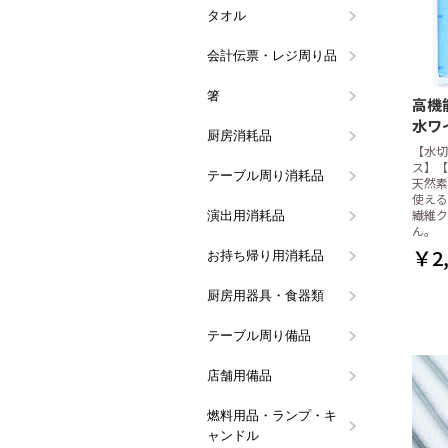
タオル
ハンドタオ
タオルハン
会計伝票・レジ周り品
会計伝票
領収書・記
伝票クリッ
レジロール
ボールペン
会計・レジ
票
箸
割り箸
箸袋入り箸
洗い箸
箸袋・箸帯
高機
水ワ
厨房消耗品
ラップ
アルミホイ
キッチンペ
ペーパータ
ペーパータ
ミートペー
フリーザー
使い捨て手
水切りネッ
マスク・ヘ
竹串
たこ糸
真空パック
だしとり袋
殺虫・防虫
スポンジ類
タワシ類
カウンター
クロス類
その他厨房
【水切
シート
ュホルダー
シート
品
ル手袋
ト
ス】【
テーブル周り消耗品
ティッシュ
ペーパーコ
楊枝・ピン
使い捨てエ
ストロー
紙ナプキン
紙製テーブ
テーブルク
スパチュラ
使い捨てマ
天然素
ラ)
使える
繊維ク
演出用消耗品
レースペー
天ぷら敷紙
笹の葉
花火(演出用
ん。
￥2,
お持ち帰り用消耗品
使い捨てス
使い捨てマ
フードパッ
タレビン
アルミカッ
紙皿・紙容
紙コップ
保冷剤
プラカップ
耐油平袋(
ク
ース
器
厨房用器具・食器類
鍋・鍋用備
お玉・レー
シリコン調
菜箸・花箸
お菓子作り
洗浄用ラッ
計量カップ
バット・ボ
包丁・ナイ
秤(スケー
炊飯ネット
調味缶・ヤ
食器
流し周り備
キッチンポ
アイデア調
お鍋に欠か
しゃもじ
その他の厨
シャー
金
差し・まな
ッチンタイ
テーブル周り備品
メニューブ
メニュー立
ナプキンス
コースター
ウォーター
ステンレス
テーブルサ
その他テー
バー用品(
ワインクー
トレイ・ウ
調味料容器
カトラリー
カラーナプキ
き・トーシ
ト・アイス
ス)
店舗用備品
アロマディ
防災用品
その他店舗
燃料用品・ランプ・キ
カセットボ
レインボー
オイルラン
キャンドル
炭・炭用備
固形燃料(
ガスバーナ
オイルラン
液体燃料(
ャンドル
コンロ
品
ター
関連備品