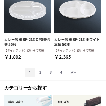
カレー容器 BF-213 OPS嵌合
カレー容器 BF-213 ホワイト
蓋 50枚
本体 50枚
【テイクアウト】使い捨て容器
【テイクアウト】使い捨て容器
￥1,892
￥2,365
1
2
3
4
次へ
カテゴリーから探す