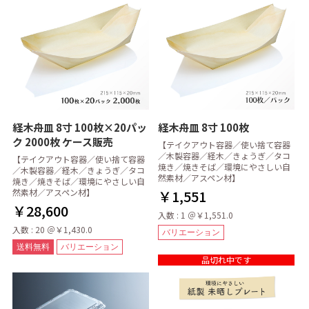
経木舟皿 8寸 100枚×20パッ
経木舟皿 8寸 100枚
ク 2000枚 ケース販売
【テイクアウト容器／使い捨て容器
／木製容器／経木／きょうぎ／タコ
【テイクアウト容器／使い捨て容器
焼き／焼きそば／環境にやさしい自
／木製容器／経木／きょうぎ／タコ
然素材／アスペン材】
焼き／焼きそば／環境にやさしい自
然素材／アスペン材】
￥1,551
￥28,600
入数 : 1 ＠￥1,551.0
入数 : 20 ＠￥1,430.0
バリエーション
送料無料
バリエーション
品切れ中です