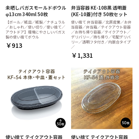
未晒しバガスモールドボウル
弁当容器 KE-10B黒 透明蓋
φ13cm 340ml 50枚
(KE-10蓋)付き 50枚セット
【ボール／紙皿／紙製／ナチュラル
使い捨て 弁当容器／北原産業／お弁
／おしゃれ／使い切り／使い捨て／
当容器／弁当箱／テイクアウト容器
アウトドア】環境にやさしいバガス
／お持ち帰り容器／テイクアウト／
製の使い捨てボウル
デリバリー／持ち帰り／宅配デリバ
リー／透明フタ付き／内嵌合タイプ
￥913
／
￥1,331
使い捨て テイクアウト容器
使い捨て テイクアウト容器