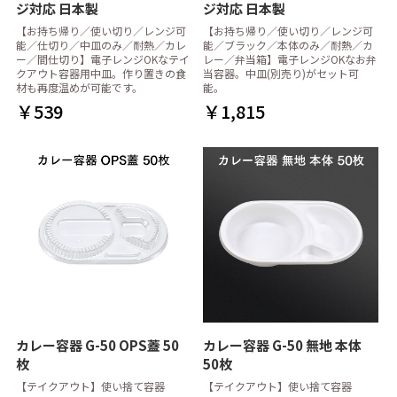
ジ対応 日本製
ジ対応 日本製
【お持ち帰り／使い切り／レンジ可
【お持ち帰り／使い切り／レンジ可
能／仕切り／中皿のみ／耐熱／カレ
能／ブラック／本体のみ／耐熱／カ
ー／間仕切り】電子レンジOKなテイ
レー／弁当箱】電子レンジOKなお弁
クアウト容器用中皿。作り置きの食
当容器。中皿(別売り)がセット可
材も再度温めが可能です。
能。
￥539
￥1,815
カレー容器 G-50 OPS蓋 50
カレー容器 G-50 無地 本体
枚
50枚
【テイクアウト】使い捨て容器
【テイクアウト】使い捨て容器