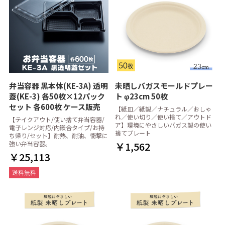
弁当容器 黒本体(KE-3A) 透明
未晒しバガスモールドプレー
蓋(KE-3) 各50枚×12パック
ト φ23cm 50枚
セット 各600枚 ケース販売
【紙皿／紙製／ナチュラル／おしゃ
れ／使い切り／使い捨て／アウトド
【テイクアウト/使い捨て弁当容器/
ア】環境にやさしいバガス製の使い
電子レンジ対応/内嵌合タイプ/お持
捨てプレート
ち帰り/セット】耐熱、耐油、衝撃に
強い弁当容器。
￥1,562
￥25,113
送料無料