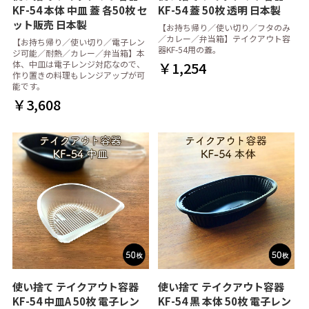
KF-54 本体 中皿 蓋 各50枚 セ
KF-54 蓋 50枚 透明 日本製
ット販売 日本製
【お持ち帰り／使い切り／フタのみ
／カレー／弁当箱】テイクアウト容
【お持ち帰り／使い切り／電子レン
器KF-54用の蓋。
ジ可能／耐熱／カレー／弁当箱】本
体、中皿は電子レンジ対応なので、
￥1,254
作り置きの料理もレンジアップが可
能です。
￥3,608
使い捨て テイクアウト容器
使い捨て テイクアウト容器
KF-54 中皿A 50枚 電子レン
KF-54 黒 本体 50枚 電子レン