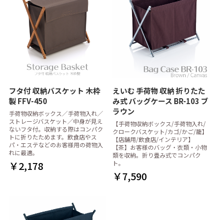
フタ付 収納バスケット 木枠
えいむ 手荷物 収納 折りたた
製 FFV-450
み式 バッグケース BR-103 ブ
ラウン
手荷物収納ボックス／手荷物入れ／
ストレージバスケット／中身が見え
【手荷物収納ボックス/手荷物入れ/
ないフタ付。収納する際はコンパク
クロークバスケット/カゴ/かご/籠】
トに折りたためます。飲食店やス
【店舗用/飲食店/インテリア】
パ・エステなどのお客様用の荷物入
【茶】お客様のバッグ・衣類・小物
れに最適。
類を収納。折り畳み式でコンパク
￥2,178
ト。
￥7,590