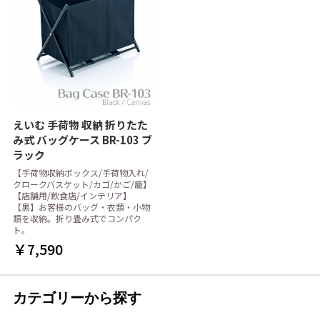
えいむ 手荷物 収納 折りたた
み式 バッグケース BR-103 ブ
ラック
【手荷物収納ボックス/手荷物入れ/
クロークバスケット/カゴ/かご/籠】
【店舗用/飲食店/インテリア】
【黒】お客様のバッグ・衣類・小物
類を収納。折り畳み式でコンパク
ト。
￥7,590
カテゴリーから探す