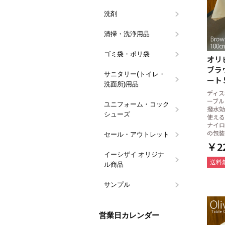
洗剤
食器用洗剤
食器洗浄機
油汚れ洗剤
除菌・漂白
アルコール
衣料・バス
トイレ用洗
ハンドソー
その他用途
ブランド(メ
つめかえ容
イーシザイ
ウイルス対
清掃・洗浄用品
スポンジ類
タワシ類
カウンター
クロス類
ウエス・タ
グリストラ
清掃用具
その他 清
用品
ゴミ袋・ポリ袋
業務用100
10枚パック
その他のゴ
レジバッグ
規格袋
フクロール
オリ
ブラウ
サニタリー(トイレ・
ペーパータ
ペーパータ
トイレット
便座クリー
パウダール
ハンドソー
トイレ掃除
マウスウォ
マスク用品
ート 
洗面所)用品
ュホルダー
ーパー
コール
ディス
ーブル
ユニフォーム・コック
コックシュ
長靴
白衣・前掛
サンダル
撥水効
シューズ
使える
ナイロ
の包装
セール・アウトレット
訳あり特価
数量限定・
￥22
イーシザイ オリジナ
タオルウォ
おしぼり・
おしぼりト
ポケットお
会計伝票・
割り箸・箸
ラップ・キ
ペーパータ
台拭き・食
ストロー・
ポット・ピ
食器用・食
ウエス
漂白剤・除
ゴミ袋・サ
ギフト向け
その他の備
送料
ル商品
アロマ
サンプル
ラルムお試
紙おしぼり
紙おしぼり
営業日カレンダー