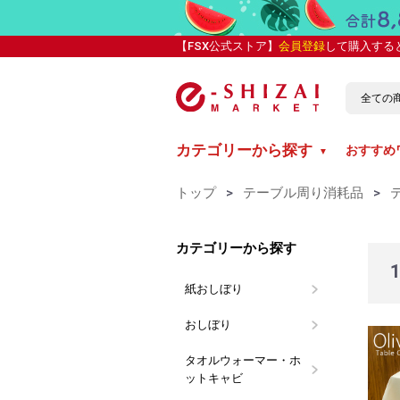
【FSX公式ストア】
会員登録
して購入する
カテゴリーから探す
おすすめ
▼
トップ
>
テーブル周り消耗品
>
カテゴリーから探す
紙おしぼり
丸型紙おし
平型紙おし
抗ウイルス
カラー紙お
ブランド別
介護向け 
おしぼり
おしぼり用
LARME(
おしぼりト
使い切り布
タオルウォーマー・ホ
イーシザイ
タイジ
ットキャビ