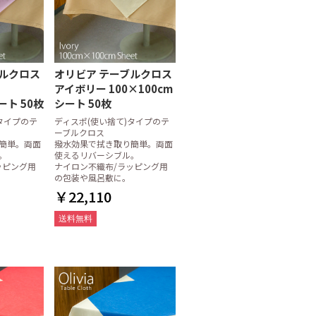
ブルクロス
オリビア テーブルクロス
アイボリー 100×100cm
ート 50枚
シート 50枚
タイプのテ
ディスポ(使い捨て)タイプのテ
ーブルクロス
簡単。両面
撥水効果で拭き取り簡単。両面
。
使えるリバーシブル。
ッピング用
ナイロン不織布/ラッピング用
の包装や風呂敷に。
￥22,110
送料無料