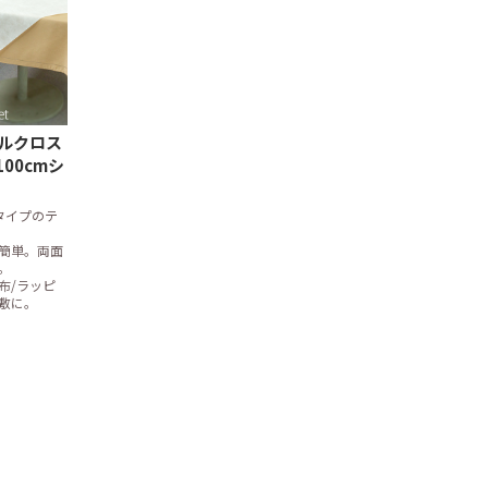
ブルクロス
100cmシ
タイプのテ
簡単。両面
。
布/ラッピ
敷に。