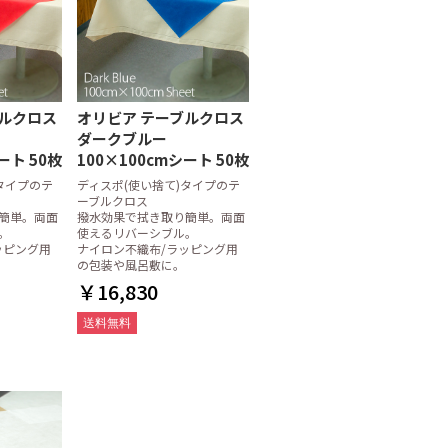
ブルクロス
オリビア テーブルクロス
ダークブルー
ート 50枚
100×100cmシート 50枚
タイプのテ
ディスポ(使い捨て)タイプのテ
ーブルクロス
簡単。両面
撥水効果で拭き取り簡単。両面
。
使えるリバーシブル。
ッピング用
ナイロン不織布/ラッピング用
の包装や風呂敷に。
￥16,830
送料無料