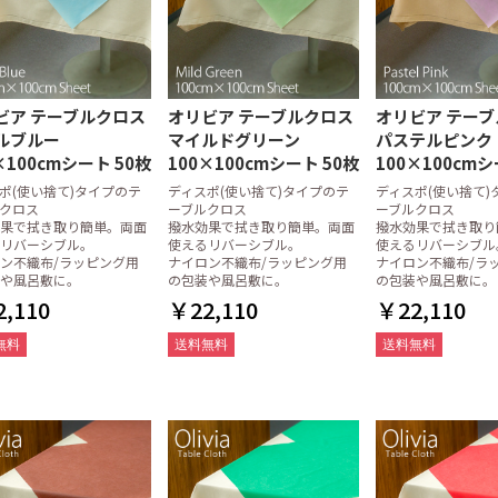
ル
ガー
録票・その他伝
プ・伝票立て
・鉛筆
周り用備品
複写式伝票
単式伝票
領収書
麻雀記録帳・麻雀請求書
介護サービス記録票
その他チェックリスト等
感熱紙
上質紙
0.7mm
鉛筆
・箸置
菩提樹(ぼだいじゅ)
アスペン(白楊)
竹・炭化竹
エゾ松/トド松
杉
1ケース(100膳)
1パック(10膳)
四角(21cm)
八角(22.5cm)
六角(23cm)
箸袋 日本の色シリーズ
箸袋 きものシリーズ
箸袋ハカマ
箸袋中袋
箸帯・箸巻紙
箸置・箸箱
ビア テーブルクロス
オリビア テーブルクロス
オリビア テー
ルブルー
マイルドグリーン
パステルピンク
ル・クッキング
ーパー
オル
オル・ティッシ
パー・ドリップ
バッグ・保存用
袋・厚手ビニー
ト
アキャップ
用ナイロンポリ
・アク取りシー
剤
クロス
消耗品
ポリエチレン手袋
中判 (レギュラー)
小判 (エコノミー)
大判
中判 (レギュラー)
小判 (エコノミー)
中判小判兼用タイプ
キッチンペーパーラック
ポリエチレン手袋
ラテックス手袋
厚手ビニール手袋
ポリエチレン手袋
ラテックス手袋
厚手ビニール手袋
ニトリル手袋
丸串
角串
ぎんなん串
平串
鉄砲串
田楽串
のし串
丸串
角串
ぎんなん串
平串
鉄砲串
田楽串
のし串
松葉串
張り合わせウレタンスポン
ネットスポンジ・ゴッシュ
不織布たわし
布たわし
パームたわし
金たわし
その他のたわし
×100cmシート 50枚
100×100cmシート 50枚
100×100cmシ
ジ
たわし
ポ(使い捨て)タイプのテ
ディスポ(使い捨て)タイプのテ
ディスポ(使い捨て)
ースター
チョス
プロン
ルマット
ロス
(使い捨て木製ヘ
スクケース
ストレートストロー
フレックスストロー(曲がる
個包装ストロー
ペーパーストロー
2/3タイプ 紙ナプキン
六つ折 紙ナプキン
四つ折 紙ナプキン
2プライ(八つ折) 紙ナプキン
シート100×100cm
シート150×150cm
ロール100cm×100m
ロール150cm×100m
抗菌加工
低単価
大判サイズ
クロス
ーブルクロス
ーブルクロス
ストロー)
果で拭き取り簡単。両面
撥水効果で拭き取り簡単。両面
撥水効果で拭き取り
パー
)
レースペーパー丸型
レースペーパー小判型
リバーシブル。
使えるリバーシブル。
使えるリバーシブル
ン不織布/ラッピング用
ナイロン不織布/ラッピング用
ナイロン不織布/ラ
や風呂敷に。
の包装や風呂敷に。
の包装や風呂敷に。
プーン・フォー
ドラー
ク・輪ゴム
プ・グラシンケ
器・使い捨て容
ファシルパック)
ビニール タイプ
不織布 タイプ
プラカップ本体
プラカップ専用の蓋
少量販売
,110
￥22,110
￥22,110
品・フライパン
ドル・カス揚げ
理器具
・トング・デッ
道具
ク・ボックス
・計量スプーン
ール・ざる・卸
フ・砥石・包丁
ル)・温度計・キ
クミ入れ
品
ット・保存容器
理道具
せないグッズ
房用器具
卓上鍋
中華鍋
フライパン
寸胴鍋
円付鍋
雪平鍋
鍋用備品
三島土鍋
スキレット
ごはん鍋
その他オーブン・鍋
卓上お玉
レードル
カス揚げ
バット
おろし金
ボール
レンゲ
とんすい・取り皿
蛇口
三角コーナー
保存容器
ジップロック コンテナー
無料
送料無料
送料無料
板
マー
ック
て
タンド
ピッチャー
ポット
イン
ブル周り備品
カクテルグッズ)
ラー・コルク抜
ォーターポッ
ケース(ボック
ン(綿100%)
A4サイズ
B5サイズ
B4サイズ
オプションパーツ
ョン
ペール
フューザー
用備品
簡易トイレ
からだ拭き
KASAケース
ロールポリ用器具
バッグケース・クロークバ
その他
スケット
ンベ・カセット
オイル
プ
類
品
カエン)・関連備
ー・着火用ライ
プセット
ヒートエース)・
LEDライト
炭
火起こし・火消し壷・火バ
焼き網
固形燃料少量パック販売
固形燃料ケース販売
固形燃料(カエン)用備品
サミ