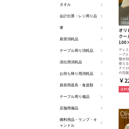
タオル
ハンドタオ
タオルハン
会計伝票・レジ周り品
会計伝票
領収書・記
伝票クリッ
レジロール
ボールペン
会計・レジ
票
箸
割り箸
箸袋入り箸
洗い箸
箸袋・箸帯
オリ
クー
厨房消耗品
ラップ
アルミホイ
キッチンペ
ペーパータ
ペーパータ
ミートペー
フリーザー
使い捨て手
水切りネッ
マスク・ヘ
竹串
たこ糸
真空パック
だしとり袋
殺虫・防虫
スポンジ類
タワシ類
カウンター
クロス類
その他厨房
100
シート
ュホルダー
シート
品
ル手袋
ト
ディス
テーブル周り消耗品
ティッシュ
ペーパーコ
楊枝・ピン
使い捨てエ
ストロー
紙ナプキン
紙製テーブ
テーブルク
スパチュラ
使い捨てマ
ーブル
ラ)
撥水効
演出用消耗品
レースペー
天ぷら敷紙
笹の葉
花火(演出用
使える
ナイロ
の包装
お持ち帰り用消耗品
使い捨てス
使い捨てマ
フードパッ
タレビン
アルミカッ
紙皿・紙容
紙コップ
保冷剤
プラカップ
耐油平袋(
￥22
ク
ース
器
厨房用器具・食器類
鍋・鍋用備
お玉・レー
シリコン調
菜箸・花箸
お菓子作り
洗浄用ラッ
計量カップ
バット・ボ
包丁・ナイ
秤(スケー
炊飯ネット
調味缶・ヤ
食器
流し周り備
キッチンポ
アイデア調
お鍋に欠か
しゃもじ
その他の厨
送料
シャー
金
差し・まな
ッチンタイ
テーブル周り備品
メニューブ
メニュー立
ナプキンス
コースター
ウォーター
ステンレス
テーブルサ
その他テー
バー用品(
ワインクー
トレイ・ウ
調味料容器
カトラリー
カラーナプキ
き・トーシ
ト・アイス
ス)
店舗用備品
アロマディ
防災用品
その他店舗
燃料用品・ランプ・キ
カセットボ
レインボー
オイルラン
キャンドル
炭・炭用備
固形燃料(
ガスバーナ
オイルラン
液体燃料(
ャンドル
コンロ
品
ター
関連備品