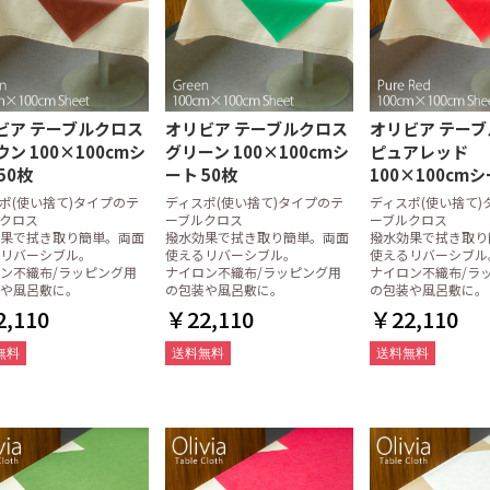
用洗剤
剤
製剤
用洗剤
剤
プ
別洗剤
ーカー)
器
オリジナル洗剤
策
液体(リキッド)タイプ
粉末・固形タイプ
乾燥仕上剤(リンス剤)
厨房用アルコール(食品添加
便座除菌用アルコール
手指用アルコール
液体洗濯洗剤
粉末洗濯洗剤
お風呂用洗剤
店舗用洗剤
ガラスクリーナー
パイプクリーナー
消臭剤
クレンザー
金属用洗剤・磨き
その他
花王
ライオン
ニイタカ
サラヤ
ミツエイ
イースタイル
その他メーカー
手指消毒用アルコール
エタノール製剤(60vol%以
拭き取り・洗浄
空ボトル・スタンド他
物タイプ)
上)
クロス
オル
ップ・廃油処理
掃・洗浄用品
張り合わせウレタンスポン
ネットスポンジ・ゴッシュ
不織布たわし
布たわし
パームたわし
金たわし
その他のたわし
ジ
たわし
枚BOXタイプ
タイプ
ミ袋・ポリ袋
・ランチバッグ
(ロールポリ袋)
45リットル
70リットル
90リットル
20リットル
30リットル
45リットル
70リットル
90リットル
その他(80リットル/100リッ
レジバッグ
紐なし
紐付き
傘袋
HDポリ袋(紐付)
ビア テーブルクロス
オリビア テーブルクロス
オリビア テー
トル以上)
ン 100×100cmシ
グリーン 100×100cmシ
ピュアレッド
オル
オル・ティッシ
ペーパー
ナー・シートペ
ームグッズ
プ・手指用アル
用品・備品
ッシュ
中判 (レギュラー)
小判 (エコノミー)
大判
中判 (レギュラー)
小判 (エコノミー)
中判小判兼用タイプ
ハンドソープ
手指用アルコール
トイレクリーナーシート
トイレブラシ
トイレ用備品
トイレボール
サニタリーパック
トイレ用洗剤
50枚
ート 50枚
100×100cmシ
ポ(使い捨て)タイプのテ
ディスポ(使い捨て)タイプのテ
ディスポ(使い捨て)
クロス
ーブルクロス
ーブルクロス
ーズ
果で拭き取り簡単。両面
撥水効果で拭き取り簡単。両面
撥水効果で拭き取り
リバーシブル。
使えるリバーシブル。
使えるリバーシブル
ン不織布/ラッピング用
ナイロン不織布/ラッピング用
ナイロン不織布/ラ
や風呂敷に。
の包装や風呂敷に。
の包装や風呂敷に。
品
在庫限り
,110
￥22,110
￥22,110
ーマー
タオル
レー・おしぼり
しぼり
レジ周り品
袋
ッチンペーパー
オル・ホルダー
器拭き
楊枝・ナプキン
ッチャー
洗器用洗剤
菌アルコール
ニタリー
品・消耗品
スタンダード
各種商品
全国送料無料
無料
送料無料
送料無料
しセット
丸型
平型