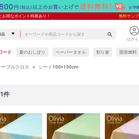
とお得なポイント特典あり！
無料サンプ
ログイ
ワード
夏のおしぼり
ペーパータオル
割り箸
固形燃料
テーブルクロス
>
シート100×100cm
11件
ぼり
ぼり
抗菌VBおしぼり
しぼり
 紙おしぼり
紙おしぼり
ケース販売
少量パック
ケース販売
少量パック
ケース販売
少量パック
アロマプレミアム
アロマプレミアム with
SILKY(シルキー)
COLORS(カラーズ)
金銀おしぼり
スパンレース
タイムリー
タイムリーHC
リフレ 未晒し
フレッシュメイト
e-style
ソフトクリーン
イオニオン
クロスクリーン
クリール
スーパークリーン
HAND&BODY
その他の紙おしぼり
VB-COSME-おしぼり
yuica
タオル
おしぼり用芳香剤)
レー
おしぼり
木製おしぼりトレー
竹製おしぼりトレー
ABS樹脂製
ステンレス製
アクリル・ポリエステル樹
人工皮革製・その他の素材
イーシザイオリジナル
ワイド(多人数用)
脂製
・オリジナル