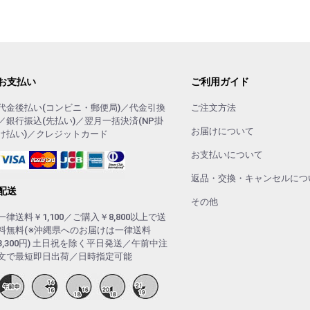
お支払い
ご利用ガイド
代金後払い(コンビニ・郵便局)／代金引換
ご注文方法
／銀行振込(先払い)／翌月一括決済(NP掛
お届けについて
け払い)／クレジットカード
お支払いについて
返品・交換・キャンセルにつ
配送
その他
一律送料￥1,100／ご購入￥8,800以上で送
料無料(※沖縄県へのお届けは一律送料
3,300円) 土日祝を除く平日発送／午前中注
文で最短即日出荷／日時指定可能