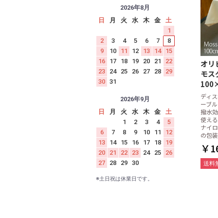
2026年8月
日
月
火
水
木
金
土
1
2
3
4
5
6
7
8
9
10
11
12
13
14
15
16
17
18
19
20
21
22
オリ
23
24
25
26
27
28
29
モス
30
31
100
ディス
2026年9月
ーブル
撥水効
日
月
火
水
木
金
土
使える
1
2
3
4
5
ナイロ
6
7
8
9
10
11
12
の包装
13
14
15
16
17
18
19
￥16
20
21
22
23
24
25
26
27
28
29
30
送料
※土日祝は休業日です。