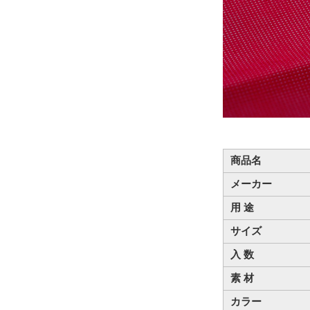
商品名
メーカー
用 途
サイズ
入 数
素 材
カラー