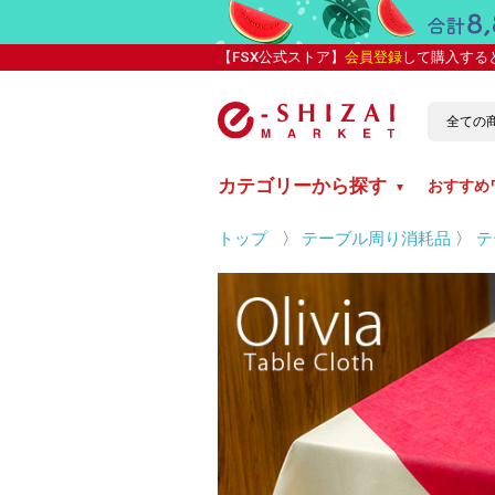
【FSX公式ストア】
会員登録
して購入する
カテゴリーから探す
おすすめ
▼
トップ
〉
テーブル周り消耗品
〉
テ