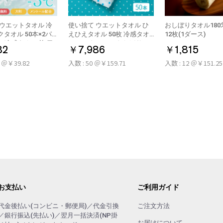
 ウエットタオル 冷
使い捨て ウエットタオル ひ
おしぼりタオル180
ル 50本×2パ
えひえタオル 50枚 冷感タオ
12枚(1ダース)
0本 冷感タオル 首 個
ル ミント アロマおしぼり
82
￥7,986
￥1,815
製 大判
0 ＠￥39.82
入数 : 50 ＠￥159.71
入数 : 12 ＠￥151.25
お支払い
ご利用ガイド
代金後払い(コンビニ・郵便局)／代金引換
ご注文方法
／銀行振込(先払い)／翌月一括決済(NP掛
お届けについて