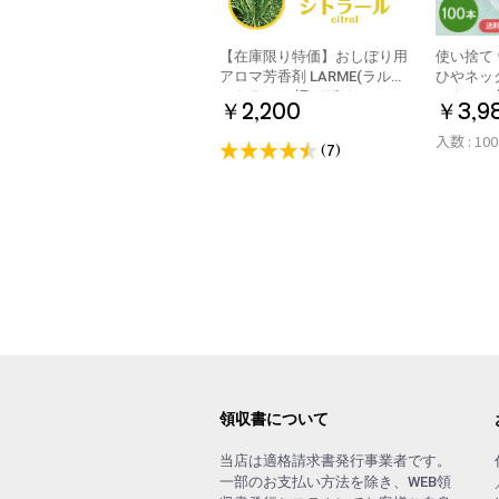
【在庫限り特価】おしぼり用
使い捨て
アロマ芳香剤 LARME(ラルム)
ひやネックタオ
シトラール 旧デザイン
ック 10
￥2,200
￥3,9
包装 日本
入数 : 10
(7)
領収書について
当店は適格請求書発行事業者です。
一部のお支払い方法を除き、WEB領