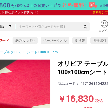
とお得なポイント特典あり！
無料サンプ
ログイ
ワード
夏のおしぼり
ペーパータオル
割り箸
固形燃料
ーブルクロス
〉
シート100×100cm
オリビア テーブ
100×100cmシート
商品コード：
457126160422
￥16,830
税込