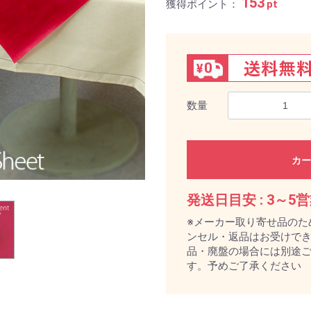
153
獲得ポイント：
pt
数量
カー
発送日目安 :
3～5
※メーカー取り寄せ品のた
ンセル・返品はお受けで
品・廃盤の場合には別途
す。予めご了承ください