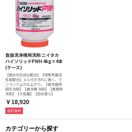
食器洗浄機用洗剤 ニイタカ
ハイソリッドPWH 4kg×4本
(ケース)
【硬水対応成分配合】【特殊界面活
性剤配合】ヌル付き汚れに強く、ワ
ンランク上の仕上がり。【食洗器用
固形洗剤】【食洗機 洗剤】【業務用
洗剤】【大容量】【詰め替え】
￥18,920
送料無料
カテゴリーから探す