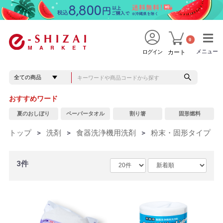
0
メニュー
メニュー
ログイン
カート
おすすめワード
夏のおしぼり
ペーパータオル
割り箸
固形燃料
トップ
>
洗剤
>
食器洗浄機用洗剤
>
粉末・固形タイプ
3件