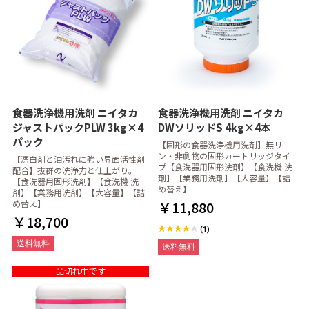
食器洗浄機用洗剤 ニイタカ
食器洗浄機用洗剤 ニイタカ
ジャストパックPLW 3kg×4
DWソリッドS 4kg×4本
パック
【固形の食器洗浄機用洗剤】無リ
ン・非劇物の固形カートリッジタイ
【漂白剤と油汚れに強い界面活性剤
プ【食洗器用固形洗剤】【食洗機 洗
配合】抜群の洗浄力と仕上がり。
剤】【業務用洗剤】【大容量】【詰
【食洗器用固形洗剤】【食洗機 洗
め替え】
剤】【業務用洗剤】【大容量】【詰
め替え】
￥11,880
￥18,700
(1)
送料無料
送料無料
品切れ中です