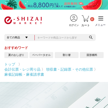
0
メニュー
メニュー
ログイン
カート
おすすめワード
夏のおしぼり
ペーパータオル
割り箸
固形燃料
トップ
〉
会計伝票・レジ周り品
〉
領収書・記録票・その他伝票
〉
麻雀記録帳・麻雀請求書