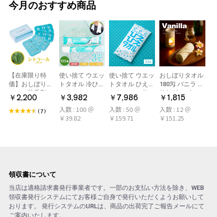
今月のおすすめ商品
【在庫限り特
使い捨て ウエッ
使い捨て ウエッ
おしぼりタオル
価】おしぼり用
トタオル 冷ひや
トタオル ひえひ
180匁 バニラ 12
アロマ芳香剤
ネックタオル
えタオル 50枚
枚(1ダース)
￥2,200
￥3,982
￥7,986
￥1,815
LARME(ラルム)
50本×2パック
冷感タオル ミン
入数 : 100 ＠
入数 : 50 ＠
入数 : 12 ＠
シトラール 旧デ
100本 冷感タオ
ト アロマおしぼ
(7)
￥39.82
￥159.71
￥151.25
ザイン
ル 首 個包装 日
り
本製 大判
領収書について
当店は適格請求書発行事業者です。一部のお支払い方法を除き、WEB
領収書発行システムにてお客様ご自身で発行いただくようお願いして
おります。 発行システムのURLは、商品の出荷完了ご報告メールにて
ご案内いたします。