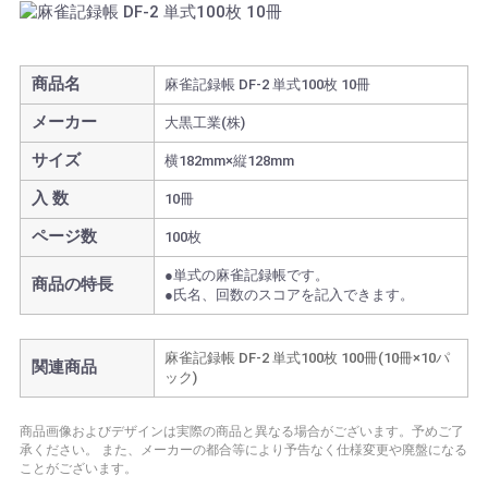
商品名
麻雀記録帳 DF-2 単式100枚 10冊
メーカー
大黒工業(株)
サイズ
横182mm×縦128mm
入 数
10冊
ページ数
100枚
●単式の麻雀記録帳です。
商品の特長
●氏名、回数のスコアを記入できます。
麻雀記録帳 DF-2 単式100枚 100冊(10冊×10パ
関連商品
ック)
商品画像およびデザインは実際の商品と異なる場合がございます。予めご了
承ください。
また、メーカーの都合等により予告なく仕様変更や廃盤になる
ことがございます。