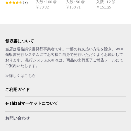
入数 : 100 ＠
入数 : 50 ＠
入数 : 12 ＠
シトラール 旧デ
100本 冷感タオ
ト アロマおしぼ
(7)
￥39.82
￥159.71
￥151.25
ザイン
ル 首 個包装 日
り
本製 大判
領収書について
当店は適格請求書発行事業者です。一部のお支払い方法を除き、WEB
領収書発行システムにてお客様ご自身で発行いただくようお願いして
おります。 発行システムのURLは、商品の出荷完了ご報告メールにて
ご案内いたします。
≫詳しくはこちら
ご利用ガイド
e-shizaiマーケットについて
お問い合わせ