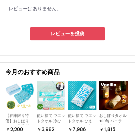
レビューはありません。
レビューを投稿
今月のおすすめ商品
【在庫限り特
使い捨て ウエッ
使い捨て ウエッ
おしぼりタオル
価】おしぼり用
トタオル 冷ひや
トタオル ひえひ
180匁 バニラ 12
アロマ芳香剤
ネックタオル
えタオル 50枚
枚(1ダース)
￥2,200
￥3,982
￥7,986
￥1,815
LARME(ラルム)
50本×2パック
冷感タオル ミン