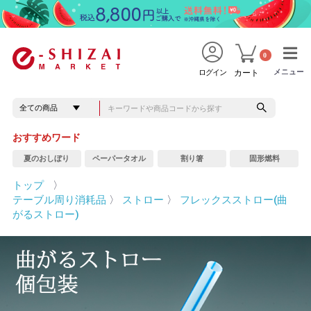
0
メニュー
メニュー
ログイン
カート
おすすめワード
夏のおしぼり
ペーパータオル
割り箸
固形燃料
トップ
〉
テーブル周り消耗品
〉
ストロー
〉
フレックスストロー(曲
がるストロー)