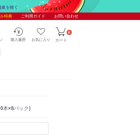
ル特典
ご利用ガイド
お問い合わせ
0
ン
購入履歴
お気に入り
カート
00本×8パック)