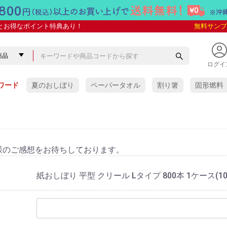
とお得なポイント特典あり！
無料サンプ
ログイ
ワード
夏のおしぼり
ペーパータオル
割り箸
固形燃料
様のご感想をお待ちしております。
紙おしぼり 平型 クリール Lタイプ 800本 1ケース(1