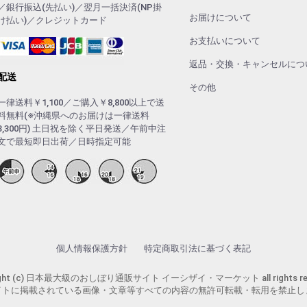
／銀行振込(先払い)／翌月一括決済(NP掛
お届けについて
け払い)／クレジットカード
お支払いについて
返品・交換・キャンセルにつ
配送
その他
一律送料￥1,100／ご購入￥8,800以上で送
料無料(※沖縄県へのお届けは一律送料
3,300円) 土日祝を除く平日発送／午前中注
文で最短即日出荷／日時指定可能
個人情報保護方針
特定商取引法に基づく表記
ight (c) 日本最大級のおしぼり通販サイト イーシザイ・マーケット all rights res
イトに掲載されている画像・文章等すべての内容の無許可転載・転用を禁止し