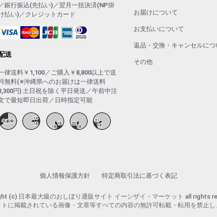
／銀行振込(先払い)／翌月一括決済(NP掛
お届けについて
け払い)／クレジットカード
お支払いについて
返品・交換・キャンセルにつ
配送
その他
一律送料￥1,100／ご購入￥8,800以上で送
料無料(※沖縄県へのお届けは一律送料
3,300円) 土日祝を除く平日発送／午前中注
文で最短即日出荷／日時指定可能
個人情報保護方針
特定商取引法に基づく表記
ight (c) 日本最大級のおしぼり通販サイト イーシザイ・マーケット all rights res
イトに掲載されている画像・文章等すべての内容の無許可転載・転用を禁止し