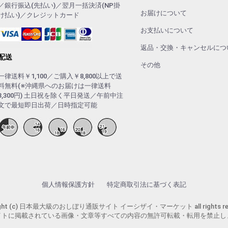
／銀行振込(先払い)／翌月一括決済(NP掛
お届けについて
け払い)／クレジットカード
お支払いについて
返品・交換・キャンセルにつ
配送
その他
一律送料￥1,100／ご購入￥8,800以上で送
料無料(※沖縄県へのお届けは一律送料
3,300円) 土日祝を除く平日発送／午前中注
文で最短即日出荷／日時指定可能
個人情報保護方針
特定商取引法に基づく表記
ight (c) 日本最大級のおしぼり通販サイト イーシザイ・マーケット all rights res
イトに掲載されている画像・文章等すべての内容の無許可転載・転用を禁止し