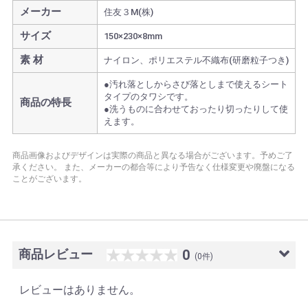
メーカー
住友３M(株)
サイズ
150×230×8mm
素 材
ナイロン、ポリエステル不織布(研磨粒子つき)
●汚れ落としからさび落としまで使えるシート
タイプのタワシです。
商品の特長
●洗うものに合わせておったり切ったりして使
えます。
商品画像およびデザインは実際の商品と異なる場合がございます。予めご了
承ください。
また、メーカーの都合等により予告なく仕様変更や廃盤になる
ことがございます。
商品レビュー
0
(0件)
レビューはありません。