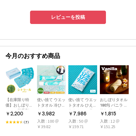
レビューを投稿
今月のおすすめ商品
【在庫限り特
使い捨て ウエッ
使い捨て ウエッ
おしぼりタオル
価】おしぼり用
トタオル 冷ひや
トタオル ひえひ
180匁 バニラ 12
アロマ芳香剤
ネックタオル
えタオル 50枚
枚(1ダース)
￥2,200
￥3,982
￥7,986
￥1,815
LARME(ラルム)
50本×2パック
冷感タオル ミン
入数 : 100 ＠
入数 : 50 ＠
入数 : 12 ＠
シトラール 旧デ
100本 冷感タオ
ト アロマおしぼ
(7)
￥39.82
￥159.71
￥151.25
ザイン
ル 首 個包装 日
り
本製 大判