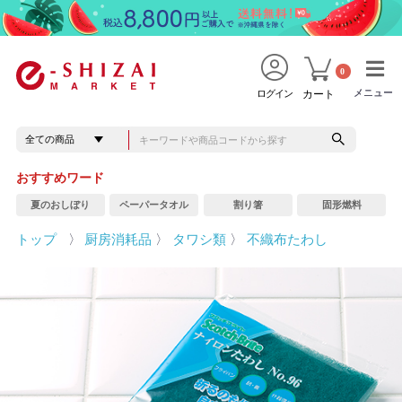
0
メニュー
メニュー
ログイン
カート
おすすめワード
夏のおしぼり
ペーパータオル
割り箸
固形燃料
トップ
〉
厨房消耗品
〉
タワシ類
〉
不織布たわし