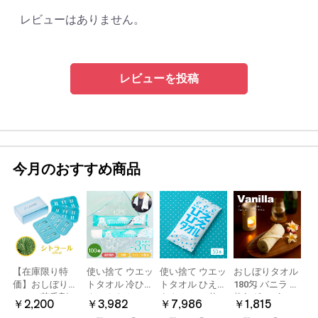
レビューはありません。
レビューを投稿
今月のおすすめ商品
【在庫限り特
使い捨て ウエッ
使い捨て ウエッ
おしぼりタオル
価】おしぼり用
トタオル 冷ひや
トタオル ひえひ
180匁 バニラ 12
アロマ芳香剤
ネックタオル
えタオル 50枚
枚(1ダース)
￥2,200
￥3,982
￥7,986
￥1,815
LARME(ラルム)
50本×2パック
冷感タオル ミン