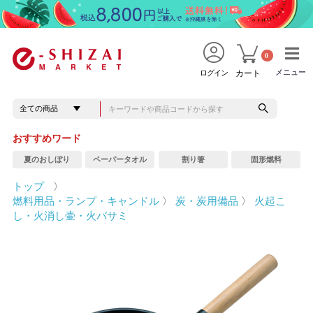
0
メニュー
メニュー
ログイン
カート
おすすめワード
夏のおしぼり
ペーパータオル
割り箸
固形燃料
トップ
〉
燃料用品・ランプ・キャンドル
〉
炭・炭用備品
〉
火起こ
し・火消し壷・火バサミ