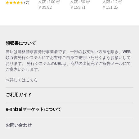
入数 : 100 ＠
入数 : 50 ＠
入数 : 12 ＠
シトラール 旧デ
100本 冷感タオ
ト アロマおしぼ
(7)
￥39.82
￥159.71
￥151.25
ザイン
ル 首 個包装 日
り
本製 大判
領収書について
当店は適格請求書発行事業者です。一部のお支払い方法を除き、WEB
領収書発行システムにてお客様ご自身で発行いただくようお願いして
おります。 発行システムのURLは、商品の出荷完了ご報告メールにて
ご案内いたします。
≫詳しくはこちら
ご利用ガイド
e-shizaiマーケットについて
お問い合わせ