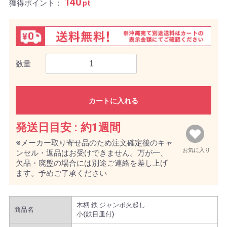
140
獲得ポイント：
pt
数量
カートに入れる
発送日目安 :
約1週間
※メーカー取り寄せ品のため注文確定後のキャ
お気に入り
ンセル・返品はお受けできません。万が一、
欠品・廃盤の場合には別途ご連絡を差し上げ
ます。予めご了承ください
木柄 鉄 ジャンボ火起し
商品名
小(鉄目皿付)