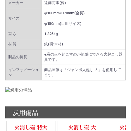
メーカー
遠藤商事(株)
φ180mm×370mm(全長)
サイズ
φ150mm(目皿サイズ)
重 さ
1.325kg
材 質
鉄(柄:木材)
●炭の火を起こすのが簡単にできる火起こし器
製品の特長
具です。
インフォメーショ
商品画像は「ジャンボ火起し 大」を使用して
ン
ます。