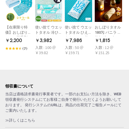
【在庫限り特
使い捨て ウエッ
使い捨て ウエッ
おしぼりタオル
価】おしぼり用
トタオル 冷ひや
トタオル ひえひ
180匁 バニラ 12
アロマ芳香剤
ネックタオル
えタオル 50枚
枚(1ダース)
￥2,200
￥3,982
￥7,986
￥1,815
LARME(ラルム)
50本×2パック
冷感タオル ミン
入数 : 100 ＠
入数 : 50 ＠
入数 : 12 ＠
シトラール 旧デ
100本 冷感タオ
ト アロマおしぼ
(7)
￥39.82
￥159.71
￥151.25
ザイン
ル 首 個包装 日
り
本製 大判
領収書について
当店は適格請求書発行事業者です。一部のお支払い方法を除き、WEB
領収書発行システムにてお客様ご自身で発行いただくようお願いして
おります。 発行システムのURLは、商品の出荷完了ご報告メールにて
ご案内いたします。
≫詳しくはこちら