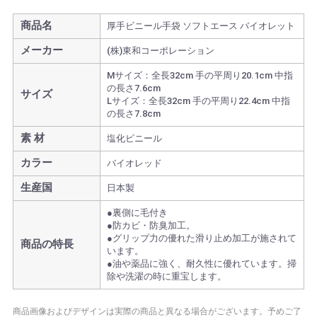
商品名
厚手ビニール手袋 ソフトエース バイオレット
メーカー
(株)東和コーポレーション
Mサイズ：全長32cm 手の平周り20.1cm 中指
の長さ7.6cm
サイズ
Lサイズ：全長32cm 手の平周り22.4cm 中指
の長さ7.8cm
素 材
塩化ビニール
カラー
バイオレッド
生産国
日本製
●裏側に毛付き
●防カビ・防臭加工。
●グリップ力の優れた滑り止め加工が施されて
商品の特長
います。
●油や薬品に強く、耐久性に優れています。掃
除や洗濯の時に重宝します。
商品画像およびデザインは実際の商品と異なる場合がございます。予めご了