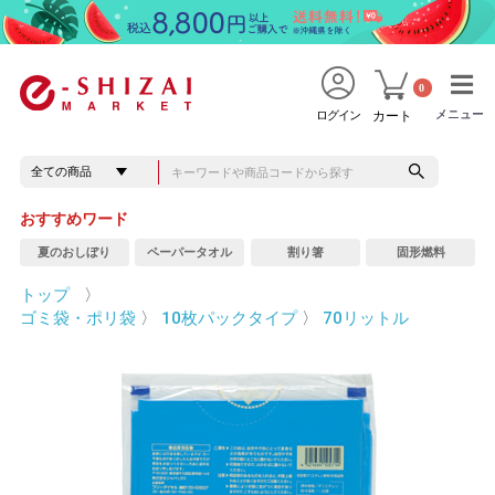
0
メニュー
メニュー
ログイン
カート
おすすめワード
夏のおしぼり
ペーパータオル
割り箸
固形燃料
トップ
〉
ゴミ袋・ポリ袋
〉
10枚パックタイプ
〉
70リットル