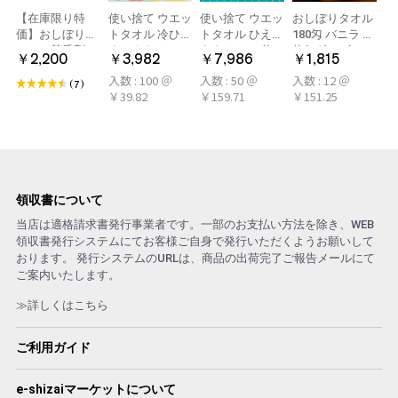
【在庫限り特
使い捨て ウエッ
使い捨て ウエッ
おしぼりタオル
価】おしぼり用
トタオル 冷ひや
トタオル ひえひ
180匁 バニラ 12
アロマ芳香剤
ネックタオル
えタオル 50枚
枚(1ダース)
￥2,200
￥3,982
￥7,986
￥1,815
LARME(ラルム)
50本×2パック
冷感タオル ミン
入数 : 100 ＠
入数 : 50 ＠
入数 : 12 ＠
シトラール 旧デ
100本 冷感タオ
ト アロマおしぼ
(7)
￥39.82
￥159.71
￥151.25
ザイン
ル 首 個包装 日
り
本製 大判
領収書について
当店は適格請求書発行事業者です。一部のお支払い方法を除き、WEB
領収書発行システムにてお客様ご自身で発行いただくようお願いして
おります。 発行システムのURLは、商品の出荷完了ご報告メールにて
ご案内いたします。
≫詳しくはこちら
ご利用ガイド
e-shizaiマーケットについて