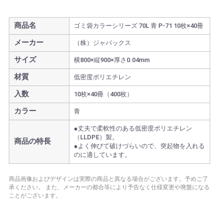
商品名
ゴミ袋カラーシリーズ 70L 青 P-71 10枚×40冊
メーカー
（株）ジャパックス
サイズ
横800×縦900×厚さ0.04mm
材質
低密度ポリエチレン
入数
10枚×40冊（400枚）
カラー
青
●丈夫で柔軟性のある低密度ポリエチレン
（LLDPE）製。
商品の特長
●よく伸びて破けづらいので、突起物を入れる
のに適しています。
商品画像およびデザインは実際の商品と異なる場合がございます。予めご了
承ください。
また、メーカーの都合等により予告なく仕様変更や廃盤になる
ことがございます。