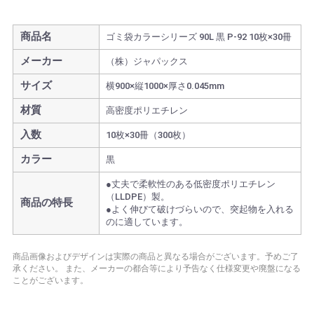
商品名
ゴミ袋カラーシリーズ 90L 黒 P-92 10枚×30冊
メーカー
（株）ジャパックス
サイズ
横900×縦1000×厚さ0.045mm
材質
高密度ポリエチレン
入数
10枚×30冊（300枚）
カラー
黒
●丈夫で柔軟性のある低密度ポリエチレン
（LLDPE）製。
商品の特長
●よく伸びて破けづらいので、突起物を入れる
のに適しています。
商品画像およびデザインは実際の商品と異なる場合がございます。予めご了
承ください。
また、メーカーの都合等により予告なく仕様変更や廃盤になる
ことがございます。