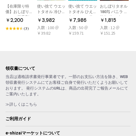
【在庫限り特
使い捨て ウエッ
使い捨て ウエッ
おしぼりタオル
価】おしぼり用
トタオル 冷ひや
トタオル ひえひ
180匁 バニラ 12
アロマ芳香剤
ネックタオル
えタオル 50枚
枚(1ダース)
￥2,200
￥3,982
￥7,986
￥1,815
LARME(ラルム)
50本×2パック
冷感タオル ミン
入数 : 100 ＠
入数 : 50 ＠
入数 : 12 ＠
シトラール 旧デ
100本 冷感タオ
ト アロマおしぼ
(7)
￥39.82
￥159.71
￥151.25
ザイン
ル 首 個包装 日
り
本製 大判
領収書について
当店は適格請求書発行事業者です。一部のお支払い方法を除き、WEB
領収書発行システムにてお客様ご自身で発行いただくようお願いして
おります。 発行システムのURLは、商品の出荷完了ご報告メールにて
ご案内いたします。
≫詳しくはこちら
ご利用ガイド
e-shizaiマーケットについて