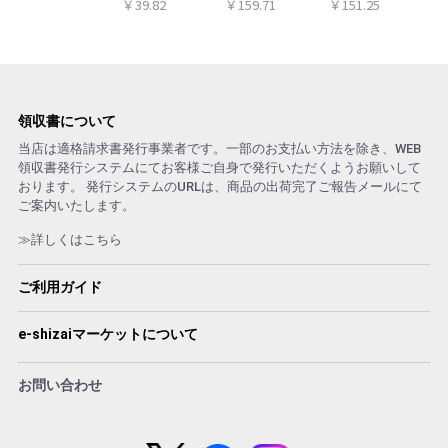
￥39.82
￥159.71
￥151.25
ザイン
ル 首 個包装 日
り
本製 大判
領収書について
当店は適格請求書発行事業者です。一部のお支払い方法を除き、WEB
領収書発行システムにてお客様ご自身で発行いただくようお願いして
おります。 発行システムのURLは、商品の出荷完了ご報告メールにて
ご案内いたします。
≫詳しくはこちら
ご利用ガイド
e-shizaiマーケットについて
お問い合わせ