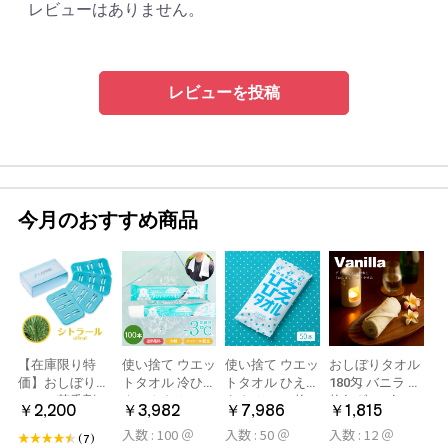
レビューはありません。
レビューを投稿
今月のおすすめ商品
【在庫限り特
使い捨て ウエッ
使い捨て ウエッ
おしぼりタオル
価】おしぼり用
トタオル 冷ひや
トタオル ひえひ
180匁 バニラ 12
アロマ芳香剤
ネックタオル
えタオル 50枚
枚(1ダース)
￥2,200
￥3,982
￥7,986
￥1,815
LARME(ラルム)
50本×2パック
冷感タオル ミン
入数 : 100 ＠
入数 : 50 ＠
入数 : 12 ＠
シトラール 旧デ
100本 冷感タオ
ト アロマおしぼ
(7)