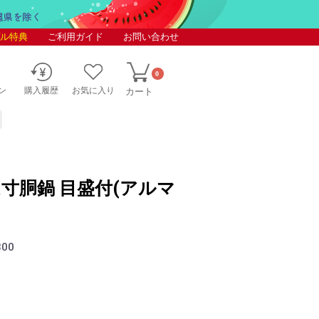
ル特典
ご利用ガイド
お問い合わせ
0
ン
購入履歴
お気に入り
カート
ム寸胴鍋 目盛付(アルマ
300