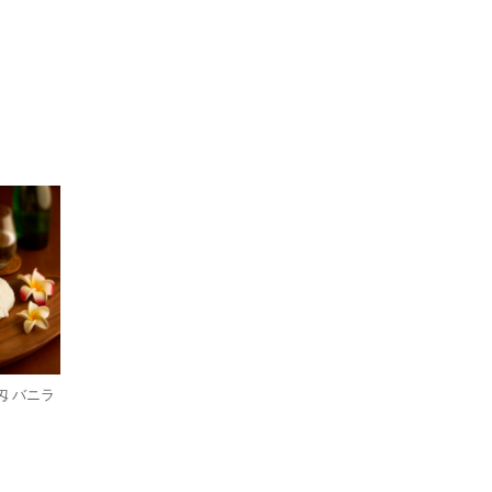
匁 バニラ