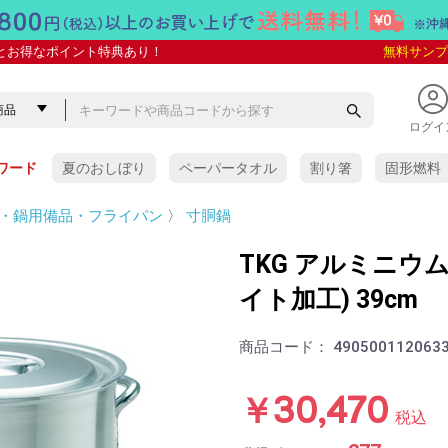
とお得なポイント特典あり！
無料サンプ
ログイ
ワード
夏のおしぼり
ペーパータオル
割り箸
固形燃料
・鍋用備品・フライパン
〉
寸胴鍋
TKG アルミニウ
イト加工) 39cm
商品コード：
490500112063
￥30,470
税込