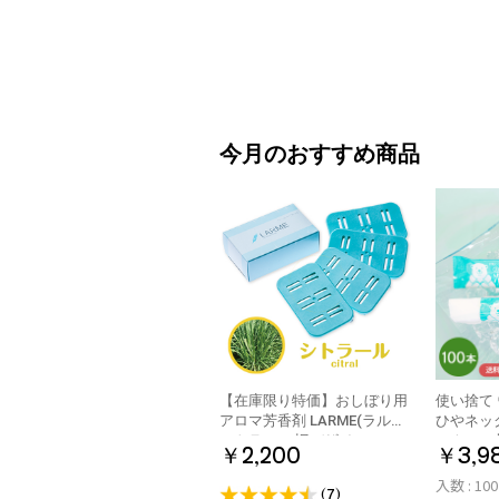
今月のおすすめ商品
【在庫限り特価】おしぼり用
使い捨て
アロマ芳香剤 LARME(ラルム)
ひやネックタオ
シトラール 旧デザイン
ック 10
￥2,200
￥3,9
包装 日本
入数 : 10
(7)