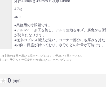
外径415×深さ390mm 底板厚4.0mm
4.7kg
46.0L
●業務用の寸胴鍋です。
●アルマイト加工を施し、アルミ生地をキズ、腐食から保
が簡単になります。
●従来のプレス製法と違い、コーナー部分にも厚みを持た
●内側に目盛が付いており、水分などの計量が可能です。
ンは実際の商品と異なる場合がございます。予めご了承ください。
等により予告なく仕様変更や廃盤になることがございます。
0
(0件)