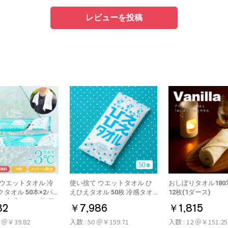
レビューを投稿
 ウエットタオル 冷
使い捨て ウエットタオル ひ
おしぼりタオル180
ル 50本×2パ
えひえタオル 50枚 冷感タオ
12枚(1ダース)
0本 冷感タオル 首 個
ル ミント アロマおしぼり
82
￥7,986
￥1,815
製 大判
0 ＠￥39.82
入数 : 50 ＠￥159.71
入数 : 12 ＠￥151.25