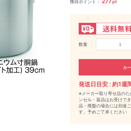
277
獲得ポイント：
pt
数量
カー
発送日目安 :
約1週
※メーカー取り寄せ品のた
ンセル・返品はお受けで
品・廃盤の場合には別途
す。予めご了承ください