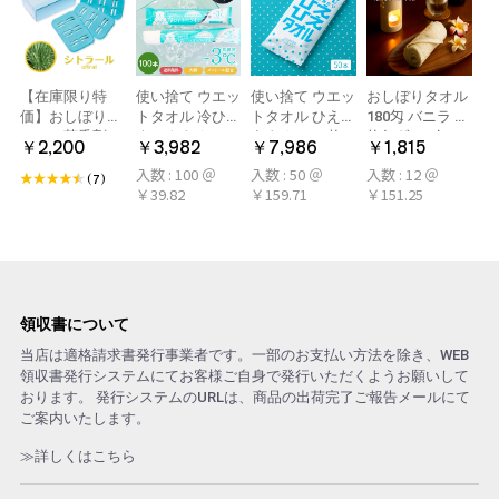
【在庫限り特
使い捨て ウエッ
使い捨て ウエッ
おしぼりタオル
価】おしぼり用
トタオル 冷ひや
トタオル ひえひ
180匁 バニラ 12
アロマ芳香剤
ネックタオル
えタオル 50枚
枚(1ダース)
￥2,200
￥3,982
￥7,986
￥1,815
LARME(ラルム)
50本×2パック
冷感タオル ミン
入数 : 100 ＠
入数 : 50 ＠
入数 : 12 ＠
シトラール 旧デ
100本 冷感タオ
ト アロマおしぼ
(7)
￥39.82
￥159.71
￥151.25
ザイン
ル 首 個包装 日
り
本製 大判
領収書について
当店は適格請求書発行事業者です。一部のお支払い方法を除き、WEB
領収書発行システムにてお客様ご自身で発行いただくようお願いして
おります。 発行システムのURLは、商品の出荷完了ご報告メールにて
ご案内いたします。
≫詳しくはこちら