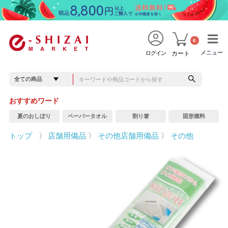
0
メニュー
メニュー
ログイン
カート
おすすめワード
夏のおしぼり
ペーパータオル
割り箸
固形燃料
トップ
〉
店舗用備品
〉
その他店舗用備品
〉
その他