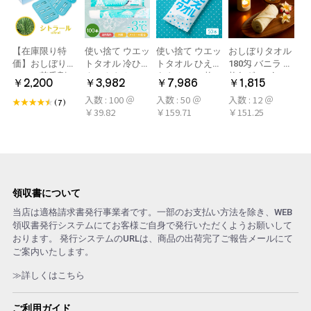
【在庫限り特
使い捨て ウエッ
使い捨て ウエッ
おしぼりタオル
価】おしぼり用
トタオル 冷ひや
トタオル ひえひ
180匁 バニラ 12
アロマ芳香剤
ネックタオル
えタオル 50枚
枚(1ダース)
￥2,200
￥3,982
￥7,986
￥1,815
LARME(ラルム)
50本×2パック
冷感タオル ミン
入数 : 100 ＠
入数 : 50 ＠
入数 : 12 ＠
シトラール 旧デ
100本 冷感タオ
ト アロマおしぼ
(7)
￥39.82
￥159.71
￥151.25
ザイン
ル 首 個包装 日
り
本製 大判
領収書について
当店は適格請求書発行事業者です。一部のお支払い方法を除き、WEB
領収書発行システムにてお客様ご自身で発行いただくようお願いして
おります。 発行システムのURLは、商品の出荷完了ご報告メールにて
ご案内いたします。
≫詳しくはこちら
ご利用ガイド