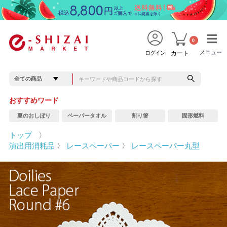
0
メニュー
メニュー
ログイン
カート
おすすめワード
夏のおしぼり
ペーパータオル
割り箸
固形燃料
トップ
〉
演出用消耗品
〉
レースペーパー
〉
レースペーパー丸型