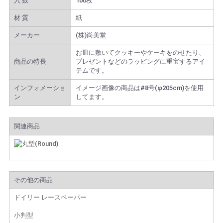
入 数
100枚
材 質
紙
メーカー
(株)尚美堂
お皿に敷いてクッキーやケーキをのせたり、
商品の特長
プレゼントなどのラッピングに重宝するアイ
テムです。
インフォメーショ
イメージ画像の商品は#8号(φ205cm)を使用
ン
してます。
関連商品
その他の商品
ドイリー レースペーパー
小判型