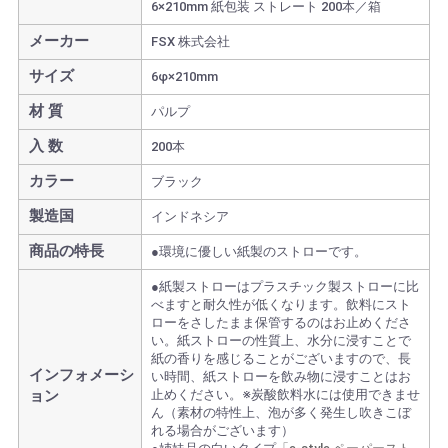
6×210mm 紙包装 ストレート 200本／箱
メーカー
FSX 株式会社
サイズ
6φ×210mm
材 質
パルプ
入 数
200本
カラー
ブラック
製造国
インドネシア
商品の特長
●環境に優しい紙製のストローです。
●紙製ストローはプラスチック製ストローに比
べますと耐久性が低くなります。飲料にスト
ローをさしたまま保管するのはお止めくださ
い。紙ストローの性質上、水分に浸すことで
紙の香りを感じることがございますので、長
インフォメーシ
い時間、紙ストローを飲み物に浸すことはお
ョン
止めください。※炭酸飲料水には使用できませ
ん（素材の特性上、泡が多く発生し吹きこぼ
れる場合がございます）