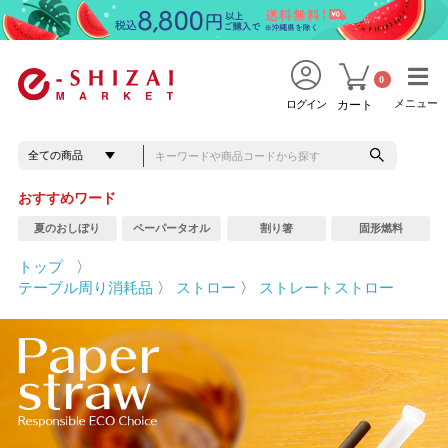
0
メニュー
メニュー
ログイン
カート
おすすめワード
夏のおしぼり
ペーパータオル
割り箸
固形燃料
トップ
〉
テーブル周り消耗品
〉
ストロー
〉
ストレートストロー