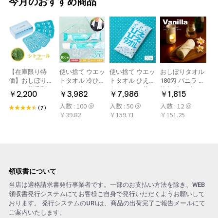
今月のおすすめ商品
【在庫限り特
使い捨て ウエッ
使い捨て ウエッ
おしぼりタオル
価】おしぼり用
トタオル 冷ひや
トタオル ひえひ
180匁 バニラ 12
アロマ芳香剤
ネックタオル
えタオル 50枚
枚(1ダース)
￥2,200
￥3,982
￥7,986
￥1,815
LARME(ラルム)
50本×2パック
冷感タオル ミン
入数 : 100 ＠
入数 : 50 ＠
入数 : 12 ＠
シトラール 旧デ
100本 冷感タオ
ト アロマおしぼ
(7)
￥39.82
￥159.71
￥151.25
ザイン
ル 首 個包装 日
り
本製 大判
領収書について
当店は適格請求書発行事業者です。一部のお支払い方法を除き、WEB
領収書発行システムにてお客様ご自身で発行いただくようお願いして
おります。 発行システムのURLは、商品の出荷完了ご報告メールにて
ご案内いたします。