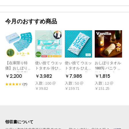
今月のおすすめ商品
【在庫限り特
使い捨て ウエッ
使い捨て ウエッ
おしぼりタオル
価】おしぼり用
トタオル 冷ひや
トタオル ひえひ
180匁 バニラ 12
アロマ芳香剤
ネックタオル
えタオル 50枚
枚(1ダース)
￥2,200
￥3,982
￥7,986
￥1,815
LARME(ラルム)
50本×2パック
冷感タオル ミン
入数 : 100 ＠
入数 : 50 ＠
入数 : 12 ＠
シトラール 旧デ
100本 冷感タオ
ト アロマおしぼ
(7)
￥39.82
￥159.71
￥151.25
ザイン
ル 首 個包装 日
り
本製 大判
領収書について