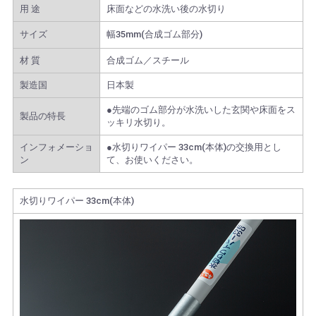
用 途
床面などの水洗い後の水切り
サイズ
幅35mm(合成ゴム部分)
材 質
合成ゴム／スチール
製造国
日本製
●先端のゴム部分が水洗いした玄関や床面をス
製品の特長
ッキリ水切り。
インフォメーショ
●水切りワイパー 33cm(本体)の交換用とし
ン
て、お使いください。
水切りワイパー 33cm(本体)