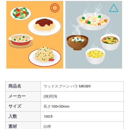
商品名
ウッドスプーン バラ MK089
メーカー
(株)明海
サイズ
長さ100×30mm
入数
100本
素材
白樺