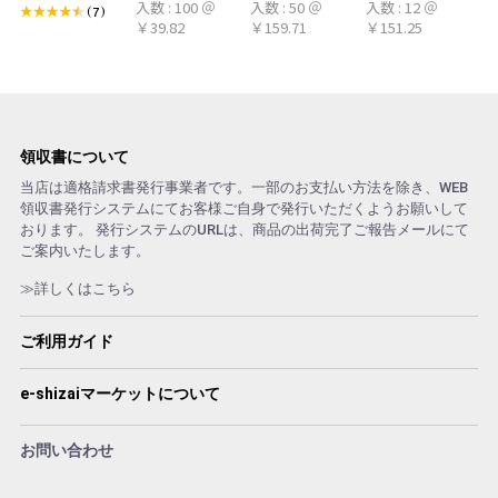
入数 : 100 ＠
入数 : 50 ＠
入数 : 12 ＠
シトラール 旧デ
100本 冷感タオ
ト アロマおしぼ
(7)
￥39.82
￥159.71
￥151.25
ザイン
ル 首 個包装 日
り
本製 大判
領収書について
当店は適格請求書発行事業者です。一部のお支払い方法を除き、WEB
領収書発行システムにてお客様ご自身で発行いただくようお願いして
おります。 発行システムのURLは、商品の出荷完了ご報告メールにて
ご案内いたします。
≫詳しくはこちら
ご利用ガイド
e-shizaiマーケットについて
お問い合わせ