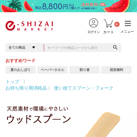
0
メニュー
メニュー
ログイン
カート
おすすめワード
夏のおしぼり
ペーパータオル
割り箸
固形燃料
トップ
〉
お持ち帰り用消耗品
〉
使い捨てスプーン・フォーク