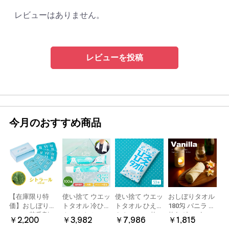
レビューはありません。
レビューを投稿
今月のおすすめ商品
【在庫限り特
使い捨て ウエッ
使い捨て ウエッ
おしぼりタオル
価】おしぼり用
トタオル 冷ひや
トタオル ひえひ
180匁 バニラ 12
アロマ芳香剤
ネックタオル
えタオル 50枚
枚(1ダース)
￥2,200
￥3,982
￥7,986
￥1,815
LARME(ラルム)
50本×2パック
冷感タオル ミン