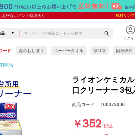
とお得なポイント特典あり！
無料サンプ
ログイ
ワード
夏のおしぼり
ペーパータオル
割り箸
固形燃料
消耗品
ライオンケミカル
口クリーナー 3包
商品コード：
100073000
￥352
税込