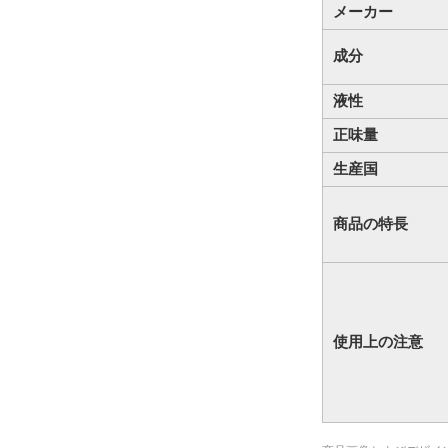
メーカー
成分
液性
正味量
生産国
商品の特長
使用上の注意