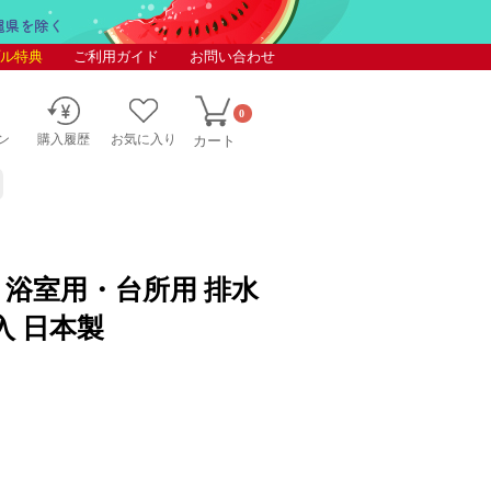
ル特典
ご利用ガイド
お問い合わせ
0
ン
購入履歴
お気に入り
カート
 浴室用・台所用 排水
入 日本製