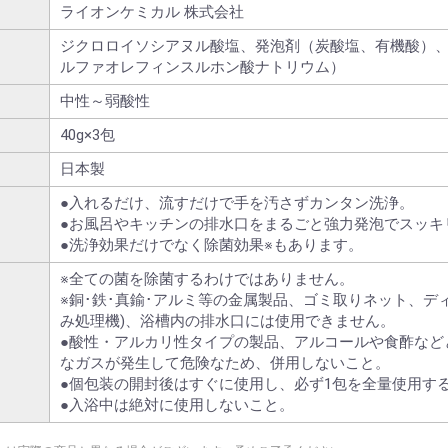
ライオンケミカル 株式会社
ジクロロイソシアヌル酸塩、発泡剤（炭酸塩、有機酸）
ルファオレフィンスルホン酸ナトリウム）
中性～弱酸性
40g×3包
日本製
●入れるだけ、流すだけで手を汚さずカンタン洗浄。
●お風呂やキッチンの排水口をまるごと強力発泡でスッキリ
●洗浄効果だけでなく除菌効果※もあります。
※全ての菌を除菌するわけではありません。
※銅･鉄･真鍮･アルミ等の金属製品、ゴミ取りネット、デ
み処理機)、浴槽内の排水口には使用できません。
●酸性・アルカリ性タイプの製品、アルコールや食酢など
なガスが発生して危険なため、併用しないこと。
●個包装の開封後はすぐに使用し、必ず1包を全量使用す
●入浴中は絶対に使用しないこと。