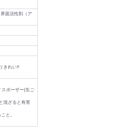
、界面活性剤（ア
きれい!!
ィスポーザー(生ご
と混ざると有害
ること。