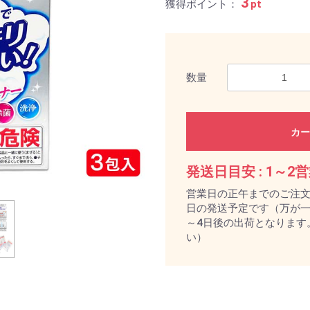
3
獲得ポイント：
pt
数量
カー
発送日目安 :
1～2
営業日の正午までのご注
日の発送予定です（万が一
～4日後の出荷となります
い）