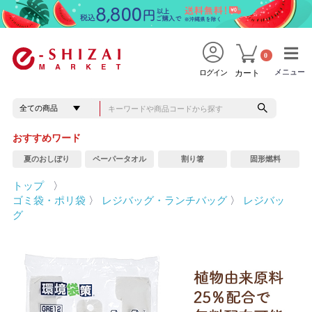
0
メニュー
メニュー
ログイン
カート
おすすめワード
夏のおしぼり
ペーパータオル
割り箸
固形燃料
トップ
〉
ゴミ袋・ポリ袋
〉
レジバッグ・ランチバッグ
〉
レジバッ
グ