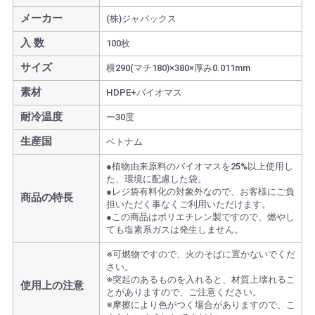
メーカー
(株)ジャパックス
入 数
100枚
サイズ
横290(マチ180)×380×厚み0.011mm
素材
HDPE+バイオマス
耐冷温度
ー30度
生産国
ベトナム
●植物由来原料のバイオマスを25%以上使用し
た、環境に配慮した袋。
●レジ袋有料化の対象外なので、お客様にご負
商品の特長
担いただく事なくご利用いただけます。
●この商品はポリエチレン製ですので、燃やし
ても塩素系ガスは発生しません。
※可燃物ですので、火のそばに置かないでくだ
さい。
※突起のあるものを入れると、材質上壊れるこ
使用上の注意
とがありますので、ご注意ください。
※摩擦により色がつく場合がありますので、こ