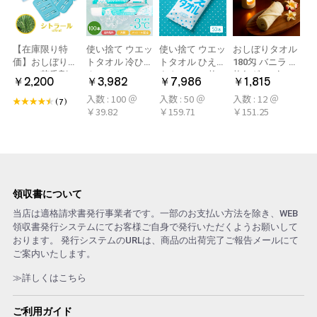
【在庫限り特
使い捨て ウエッ
使い捨て ウエッ
おしぼりタオル
価】おしぼり用
トタオル 冷ひや
トタオル ひえひ
180匁 バニラ 12
アロマ芳香剤
ネックタオル
えタオル 50枚
枚(1ダース)
￥2,200
￥3,982
￥7,986
￥1,815
LARME(ラルム)
50本×2パック
冷感タオル ミン
入数 : 100 ＠
入数 : 50 ＠
入数 : 12 ＠
シトラール 旧デ
100本 冷感タオ
ト アロマおしぼ
(7)
￥39.82
￥159.71
￥151.25
ザイン
ル 首 個包装 日
り
本製 大判
領収書について
当店は適格請求書発行事業者です。一部のお支払い方法を除き、WEB
領収書発行システムにてお客様ご自身で発行いただくようお願いして
おります。 発行システムのURLは、商品の出荷完了ご報告メールにて
ご案内いたします。
≫詳しくはこちら
ご利用ガイド