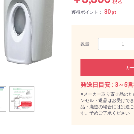
税込
30
獲得ポイント：
pt
数量
カー
発送日目安 :
3～5
※メーカー取り寄せ品のた
ンセル・返品はお受けで
品・廃盤の場合には別途
す。予めご了承ください