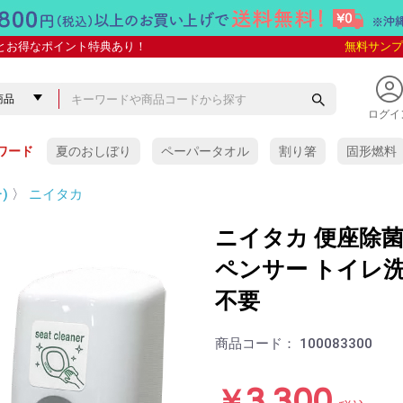
とお得なポイント特典あり！
無料サンプ
ログイ
ワード
夏のおしぼり
ペーパータオル
割り箸
固形燃料
)
〉
ニイタカ
ニイタカ 便座除
ペンサー トイレ
不要
商品コード：
100083300
￥3,300