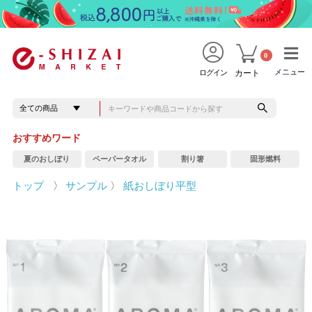
0
メニュー
メニュー
ログイン
カート
おすすめワード
夏のおしぼり
ペーパータオル
割り箸
固形燃料
トップ
〉
サンプル
〉
紙おしぼり平型