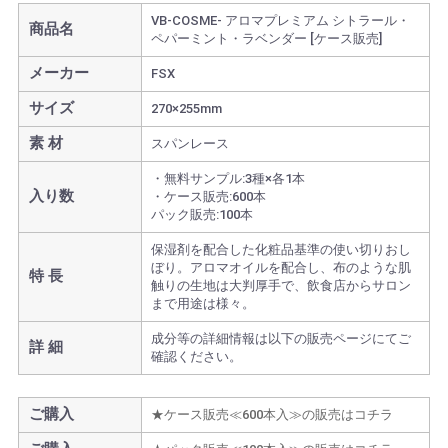
VB-COSME- アロマプレミアム シトラール・
商品名
ペパーミント・ラベンダー [ケース販売]
メーカー
FSX
サイズ
270×255mm
素 材
スパンレース
・無料サンプル:3種×各1本
入り数
・ケース販売:600本
パック販売:100本
保湿剤を配合した化粧品基準の使い切りおし
ぼり。アロマオイルを配合し、布のような肌
特 長
触りの生地は大判厚手で、飲食店からサロン
まで用途は様々。
成分等の詳細情報は以下の販売ページにてご
詳 細
確認ください。
ご購入
★ケース販売≪600本入≫の販売はコチラ