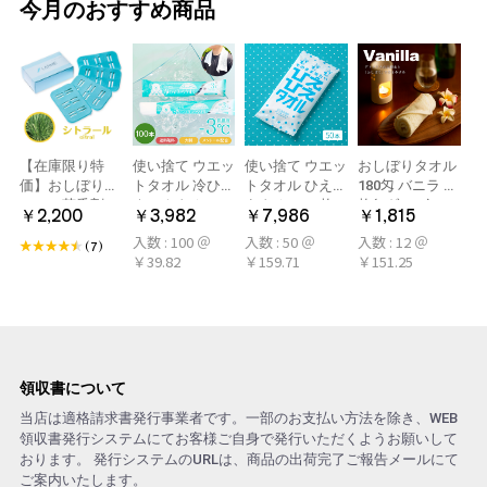
今月のおすすめ商品
【在庫限り特
使い捨て ウエッ
使い捨て ウエッ
おしぼりタオル
価】おしぼり用
トタオル 冷ひや
トタオル ひえひ
180匁 バニラ 12
アロマ芳香剤
ネックタオル
えタオル 50枚
枚(1ダース)
￥2,200
￥3,982
￥7,986
￥1,815
LARME(ラルム)
50本×2パック
冷感タオル ミン
入数 : 100 ＠
入数 : 50 ＠
入数 : 12 ＠
シトラール 旧デ
100本 冷感タオ
ト アロマおしぼ
(7)
￥39.82
￥159.71
￥151.25
ザイン
ル 首 個包装 日
り
本製 大判
領収書について
当店は適格請求書発行事業者です。一部のお支払い方法を除き、WEB
領収書発行システムにてお客様ご自身で発行いただくようお願いして
おります。 発行システムのURLは、商品の出荷完了ご報告メールにて
ご案内いたします。