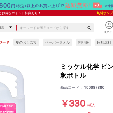
とお得なポイント特典あり！
無料サンプ
ログイ
ワード
夏のおしぼり
ペーパータオル
割り箸
固形燃料
ミッケル化学 ピン
釈ボトル
商品コード：
100087800
￥330
税込