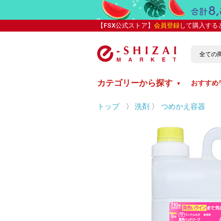
【FSX公式ストア】
会員登録
して購入する
カテゴリーから探す
おすすめ
▼
トップ
〉
洗剤
〉
つめかえ容器