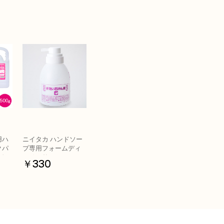
用ハ
ニイタカ ハンドソー
クパ
プ専用フォームディ
ット
スペンサー
￥330