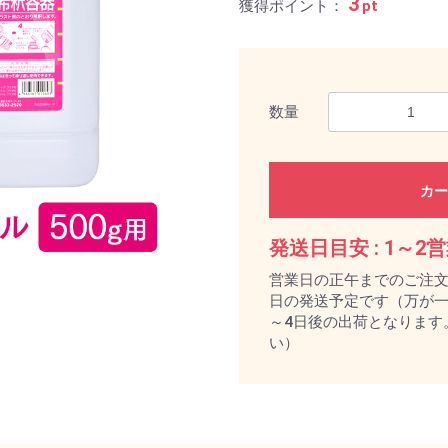
3
獲得ポイント：
pt
数量
カー
発送日目安 :
1～2
営業日の正午までのご注
日の発送予定です（万が一
～4日後の出荷となります
い）