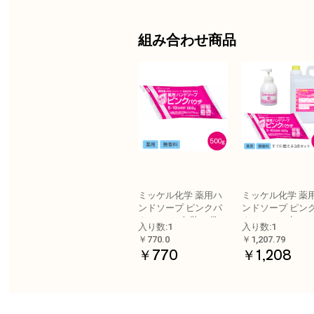
組み合わせ商品
ミッケル化学 薬用ハ
ミッケル化学 薬
ンドソープ ピンクパ
ンドソープ ピン
ウチ 500g 包装×1袋
ウチ500g 3点セ
入り数:1
入り数:1
￥770.0
￥1,207.79
￥770
￥1,208