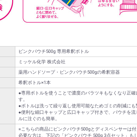
ピンクパウチ500g 専用希釈ボトル
ミッケル化学 株式会社
薬用ハンドソープ・ピンクパウチ500gの希釈容器
希釈ボトル×1本
●専用ボトルを使うことで濃度のバラツキもなくなり正確
す。
●ボトルは洗って繰り返し使用可能なためゴミの削減にも
●便利な細口キャップと広口キャップ付きで、パウチを流
ルに注ぐのも簡単。
※こちらの商品にピンクパウチ500gとディスペンサーは
必要な方は、下記の「ピンクパウチ 500g 3点セット」