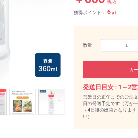
税込
6
獲得ポイント：
pt
数量
カー
発送日目安 :
1～2
営業日の正午までのご注
日の発送予定です（万が一
～4日後の出荷となります
い）