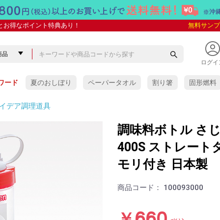
とお得なポイント特典あり！
無料サンプ
ログイ
ワード
夏のおしぼり
ペーパータオル
割り箸
固形燃料
イデア調理道具
調味料ボトル さじ
400S ストレートタ
モリ付き 日本製
商品コード：
100093000
￥660