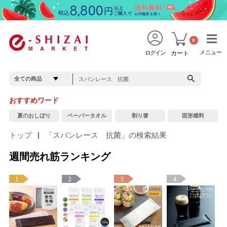
0
メニュー
メニュー
ログイン
カート
おすすめワード
夏のおしぼり
ペーパータオル
割り箸
固形燃料
トップ
|
「スパンレース 抗菌」の検索結果
週間売れ筋ランキング
1
2
3
4