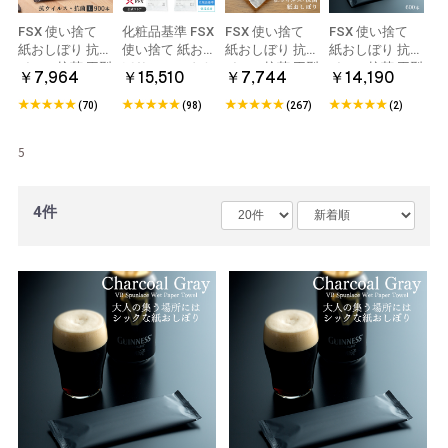
FSX 使い捨て
化粧品基準 FSX
FSX 使い捨て
FSX 使い捨て
紙おしぼり 抗ウ
使い捨て 紙おし
紙おしぼり 抗ウ
紙おしぼり 抗ウ
イルス抗菌 平型
ぼり アロマおし
イルス抗菌 平型
イルス抗菌 平型
￥7,964
￥15,510
￥7,744
￥14,190
SILKY シルキー
ぼり アロマプレ
SILKY シルキー
VBスパンレース
Lサイズ ホワイ
ミアム VB
Mサイズ 1ケー
チャコールグレ
(70)
(98)
(267)
(2)
ト/ブラウン/シ
COSME 1ケース
ス 2000本
ー 1ケース 600
ルバー 1ケース
600本
本
5
900本
4件
紙おしぼり 平型
Oshibori 銀灰
グレー 1ケース
￥12,320
800本 日本製
(0)