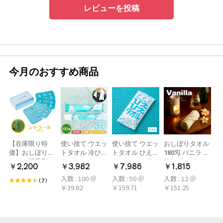
レビューを投稿
今月のおすすめ商品
【在庫限り特
使い捨て ウエッ
使い捨て ウエッ
おしぼりタオル
価】おしぼり用
トタオル 冷ひや
トタオル ひえひ
180匁 バニラ 12
アロマ芳香剤
ネックタオル
えタオル 50枚
枚(1ダース)
￥2,200
￥3,982
￥7,986
￥1,815
LARME(ラルム)
50本×2パック
冷感タオル ミン
入数 : 100 ＠
入数 : 50 ＠
入数 : 12 ＠
シトラール 旧デ
100本 冷感タオ
ト アロマおしぼ
(7)
￥39.82
￥159.71
￥151.25
ザイン
ル 首 個包装 日
り
本製 大判