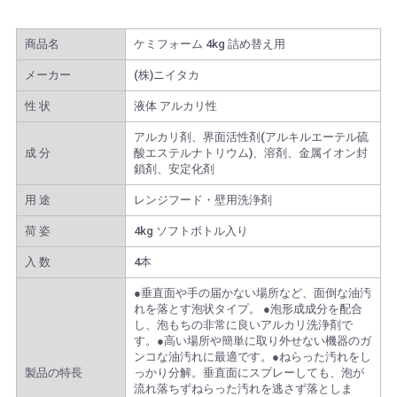
商品名
ケミフォーム 4kg 詰め替え用
メーカー
(株)ニイタカ
性 状
液体 アルカリ性
アルカリ剤、界面活性剤(アルキルエーテル硫
成 分
酸エステルナトリウム)、溶剤、金属イオン封
鎖剤、安定化剤
用 途
レンジフード・壁用洗浄剤
荷 姿
4kg ソフトボトル入り
入 数
4本
●垂直面や手の届かない場所など、面倒な油汚
れを落とす泡状タイプ。 ●泡形成成分を配合
し、泡もちの非常に良いアルカリ洗浄剤で
す。●高い場所や簡単に取り外せない機器のガ
ンコな油汚れに最適です。●ねらった汚れをし
製品の特長
っかり分解。垂直面にスプレーしても、泡が
流れ落ちずねらった汚れを逃さず落としま