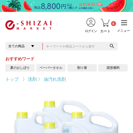
0
メニュー
メニュー
ログイン
カート
おすすめワード
夏のおしぼり
ペーパータオル
割り箸
固形燃料
トップ
〉
洗剤
〉
油汚れ洗剤