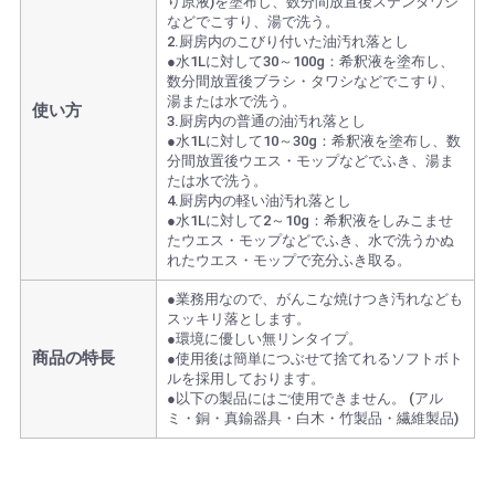
り原液)を塗布し、数分間放置後ステンタワシ
などでこすり、湯で洗う。
2.厨房内のこびり付いた油汚れ落とし
●水1Lに対して30～100g：希釈液を塗布し、
数分間放置後ブラシ・タワシなどでこすり、
湯または水で洗う。
使い方
3.厨房内の普通の油汚れ落とし
●水1Lに対して10～30g：希釈液を塗布し、数
分間放置後ウエス・モップなどでふき、湯ま
たは水で洗う。
4.厨房内の軽い油汚れ落とし
●水1Lに対して2～10g：希釈液をしみこませ
たウエス・モップなどでふき、水で洗うかぬ
れたウエス・モップで充分ふき取る。
●業務用なので、がんこな焼けつき汚れなども
スッキリ落とします。
●環境に優しい無リンタイプ。
商品の特長
●使用後は簡単につぶせて捨てれるソフトボト
ルを採用しております。
●以下の製品にはご使用できません。 (アル
ミ・銅・真鍮器具・白木・竹製品・繊維製品)