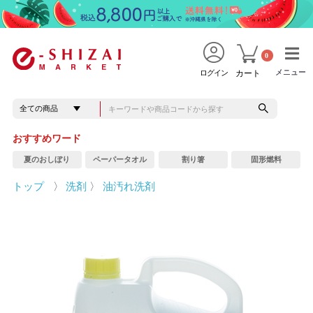
0
メニュー
メニュー
ログイン
カート
おすすめワード
夏のおしぼり
ペーパータオル
割り箸
固形燃料
トップ
〉
洗剤
〉
油汚れ洗剤