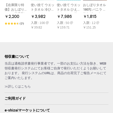
【在庫限り特
使い捨て ウエッ
使い捨て ウエッ
おしぼりタオル
価】おしぼり用
トタオル 冷ひや
トタオル ひえひ
180匁 バニラ 12
アロマ芳香剤
ネックタオル
えタオル 50枚
枚(1ダース)
￥2,200
￥3,982
￥7,986
￥1,815
LARME(ラルム)
50本×2パック
冷感タオル ミン
入数 : 100 ＠
入数 : 50 ＠
入数 : 12 ＠
シトラール 旧デ
100本 冷感タオ
ト アロマおしぼ
(7)
￥39.82
￥159.71
￥151.25
ザイン
ル 首 個包装 日
り
本製 大判
領収書について
当店は適格請求書発行事業者です。一部のお支払い方法を除き、WEB
領収書発行システムにてお客様ご自身で発行いただくようお願いして
おります。 発行システムのURLは、商品の出荷完了ご報告メールにて
ご案内いたします。
≫詳しくはこちら
ご利用ガイド
e-shizaiマーケットについて