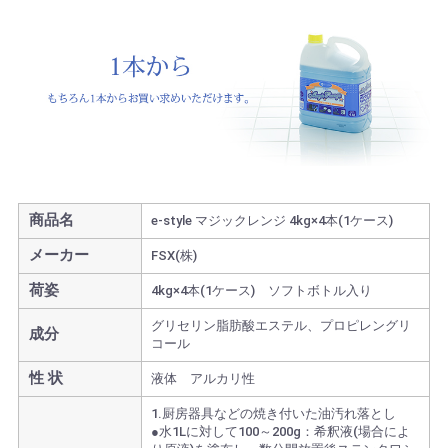
商品名
e-style マジックレンジ 4kg×4本(1ケース)
メーカー
FSX(株)
荷姿
4kg×4本(1ケース) ソフトボトル入り
グリセリン脂肪酸エステル、プロピレングリ
成分
コール
性 状
液体 アルカリ性
1.厨房器具などの焼き付いた油汚れ落とし
●水1Lに対して100～200g：希釈液(場合によ