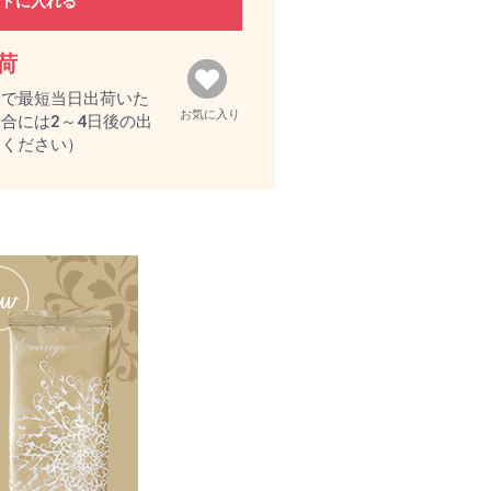
トに入れる
荷
文で最短当日出荷いた
お気に入り
合には2～4日後の出
承ください）