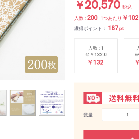
￥20,570
税込
200
￥102
入数 :
1つあたり
187
獲得ポイント：
pt
入数 : 1
入
＠￥132.0
＠
￥132
￥
数量