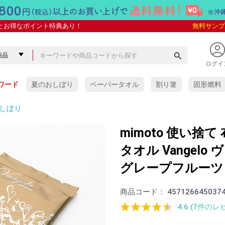
とお得なポイント特典あり！
無料サンプ
ログイ
ワード
夏のおしぼり
ペーパータオル
割り箸
固形燃料
しぼり
mimoto 使い捨
タオル Vangelo
グレープフルーツ
商品コード：
457126645037
4.6 (7件のレ