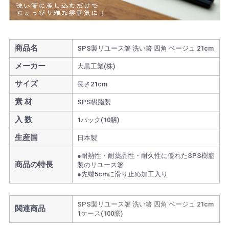
商品名
SPS製リユース箸 洗い箸 四角 ベージュ 21cm
メーカー
大黒工業(株)
サイズ
長さ21cm
素 材
SPS樹脂製
入 数
1パック(10膳)
生産国
日本製
●耐熱性・耐薬品性・耐久性に優れたSPS樹脂
商品の特長
製のリユース箸
●先端5cmに滑り止め加工入り
SPS製リユース箸 洗い箸 四角 ベージュ 21cm
関連商品
1ケース(100膳)