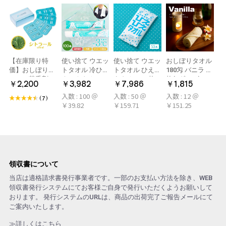
【在庫限り特
使い捨て ウエッ
使い捨て ウエッ
おしぼりタオル
価】おしぼり用
トタオル 冷ひや
トタオル ひえひ
180匁 バニラ 12
アロマ芳香剤
ネックタオル
えタオル 50枚
枚(1ダース)
￥2,200
￥3,982
￥7,986
￥1,815
LARME(ラルム)
50本×2パック
冷感タオル ミン
入数 : 100 ＠
入数 : 50 ＠
入数 : 12 ＠
シトラール 旧デ
100本 冷感タオ
ト アロマおしぼ
(7)
￥39.82
￥159.71
￥151.25
ザイン
ル 首 個包装 日
り
本製 大判
領収書について
当店は適格請求書発行事業者です。一部のお支払い方法を除き、WEB
領収書発行システムにてお客様ご自身で発行いただくようお願いして
おります。 発行システムのURLは、商品の出荷完了ご報告メールにて
ご案内いたします。
≫詳しくはこちら