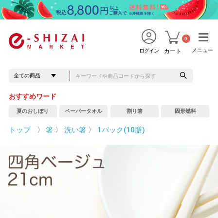
0
メニュー
メニュー
ログイン
カート
おすすめワード
夏のおしぼり
ペーパータオル
割り箸
固形燃料
トップ
〉
箸
〉
洗い箸
〉
1パック(10膳)