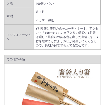
入 数
100膳／パック
箸：竹
素 材
ハカマ：和紙
●割り箸と箸袋の色をコーディネート、アクセ
ント「otemoto」の文字入りの箸袋。●竹箸
インフォメーショ
は燻して風合いのある色を出した割箸です。●
ン
竹を燻すことによりカビが発生しにくくなる
ので、長期の保管でもとても安心です。
その他の商品