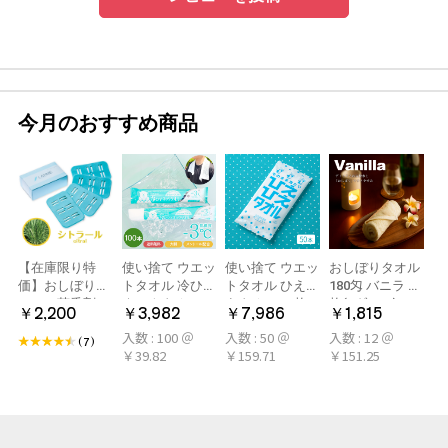
今月のおすすめ商品
【在庫限り特
使い捨て ウエッ
使い捨て ウエッ
おしぼりタオル
価】おしぼり用
トタオル 冷ひや
トタオル ひえひ
180匁 バニラ 12
アロマ芳香剤
ネックタオル
えタオル 50枚
枚(1ダース)
￥2,200
￥3,982
￥7,986
￥1,815
LARME(ラルム)
50本×2パック
冷感タオル ミン
入数 : 100 ＠
入数 : 50 ＠
入数 : 12 ＠
シトラール 旧デ
100本 冷感タオ
ト アロマおしぼ
(7)
￥39.82
￥159.71
￥151.25
ザイン
ル 首 個包装 日
り
本製 大判