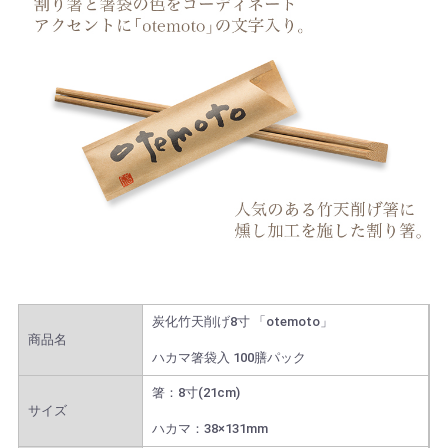
炭化竹天削げ8寸 「otemoto」
商品名
ハカマ箸袋入 100膳パック
箸：8寸(21cm)
サイズ
ハカマ：38×131mm