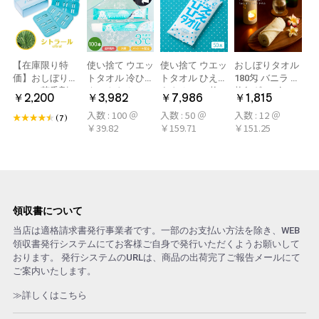
【在庫限り特
使い捨て ウエッ
使い捨て ウエッ
おしぼりタオル
価】おしぼり用
トタオル 冷ひや
トタオル ひえひ
180匁 バニラ 12
アロマ芳香剤
ネックタオル
えタオル 50枚
枚(1ダース)
￥2,200
￥3,982
￥7,986
￥1,815
LARME(ラルム)
50本×2パック
冷感タオル ミン
入数 : 100 ＠
入数 : 50 ＠
入数 : 12 ＠
シトラール 旧デ
100本 冷感タオ
ト アロマおしぼ
(7)
￥39.82
￥159.71
￥151.25
ザイン
ル 首 個包装 日
り
本製 大判
領収書について
当店は適格請求書発行事業者です。一部のお支払い方法を除き、WEB
領収書発行システムにてお客様ご自身で発行いただくようお願いして
おります。 発行システムのURLは、商品の出荷完了ご報告メールにて
ご案内いたします。
≫詳しくはこちら