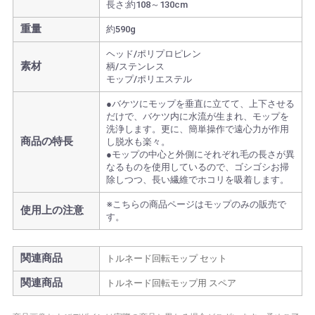
長さ:約108～130cm
重量
約590g
ヘッド/ポリプロピレン
素材
柄/ステンレス
モップ/ポリエステル
●バケツにモップを垂直に立てて、上下させる
だけで、バケツ内に水流が生まれ、モップを
洗浄します。更に、簡単操作で遠心力が作用
商品の特長
し脱水も楽々。
●モップの中心と外側にそれぞれ毛の長さが異
なるものを使用しているので、ゴシゴシお掃
除しつつ、長い繊維でホコリを吸着します。
※こちらの商品ページはモップのみの販売で
使用上の注意
す。
関連商品
トルネード回転モップ セット
関連商品
トルネード回転モップ用 スペア