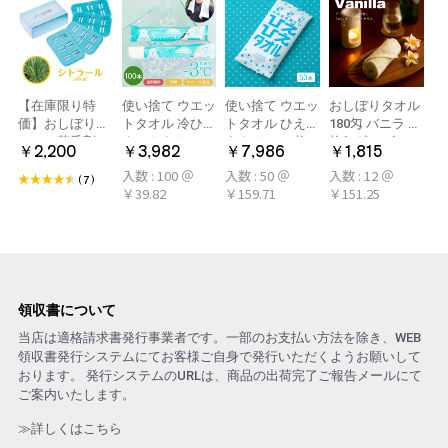
【在庫限り特
使い捨て ウエッ
使い捨て ウエッ
おしぼりタオル
価】おしぼり用
トタオル 冷ひや
トタオル ひえひ
180匁 バニラ 12
アロマ芳香剤
ネックタオル
えタオル 50枚
枚(1ダース)
￥2,200
￥3,982
￥7,986
￥1,815
LARME(ラルム)
50本×2パック
冷感タオル ミン
入数 : 100 ＠
入数 : 50 ＠
入数 : 12 ＠
シトラール 旧デ
100本 冷感タオ
ト アロマおしぼ
(7)
￥39.82
￥159.71
￥151.25
ザイン
ル 首 個包装 日
り
本製 大判
領収書について
当店は適格請求書発行事業者です。一部のお支払い方法を除き、WEB
領収書発行システムにてお客様ご自身で発行いただくようお願いして
おります。 発行システムのURLは、商品の出荷完了ご報告メールにて
ご案内いたします。
≫詳しくはこちら