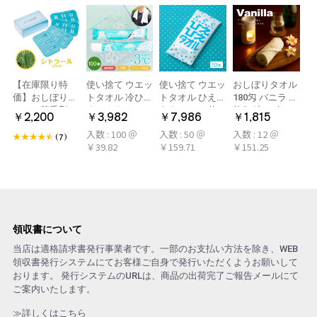
【在庫限り特
使い捨て ウエッ
使い捨て ウエッ
おしぼりタオル
価】おしぼり用
トタオル 冷ひや
トタオル ひえひ
180匁 バニラ 12
アロマ芳香剤
ネックタオル
えタオル 50枚
枚(1ダース)
￥2,200
￥3,982
￥7,986
￥1,815
LARME(ラルム)
50本×2パック
冷感タオル ミン
入数 : 100 ＠
入数 : 50 ＠
入数 : 12 ＠
シトラール 旧デ
100本 冷感タオ
ト アロマおしぼ
(7)
￥39.82
￥159.71
￥151.25
ザイン
ル 首 個包装 日
り
本製 大判
領収書について
当店は適格請求書発行事業者です。一部のお支払い方法を除き、WEB
領収書発行システムにてお客様ご自身で発行いただくようお願いして
おります。 発行システムのURLは、商品の出荷完了ご報告メールにて
ご案内いたします。
≫詳しくはこちら