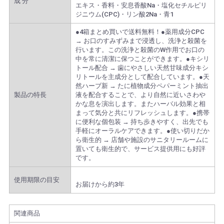
成 分
エキス・香料・安息香酸Na・塩化セチルピリ
ジニウム(CPC)・リン酸2Na・青1
●4箱まとめ買いで送料無料！●薬用成分CPC
→ お口のすみずみまで浸透し、洗浄と殺菌を
行います。この洗浄と殺菌のW作用でお口の
中を常に清潔に保つことができます。●キシリ
トール配合 → 歯にやさしい天然甘味成分キシ
リトールを主成分として配合しています。●天
然ハーブ新 → たに植物成分ペパーミント抽出
製品の特長
液を配合することで、より自然に近いさわや
かな息を演出します。またハーバル効果と相
まって気分と共にリフレッシュします。●携帯
に便利な個包装 → 持ち歩きやすく、出先でも
手軽にオーラルケアできます。●使い切りだか
ら衛生的 → 店舗や施設のサニタリールームに
置いても衛生的で、サービス提供用にも好評
です。
使用期限の目安
お届けから約3年
関連商品