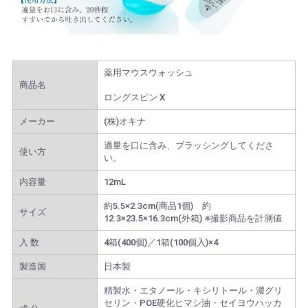
薬用マウスウォッシュ
商品名
ロングスピン X
メーカー
(株)オキナ
適量を口に含み、ブラッシングしてくださ
使い方
い。
内容量
12mL
約5.5×2.3cm(商品1個) 約
サイズ
12.3×23.5×16.3cm(外箱) ※撮影商品を計測値
入 数
4箱(400個)／1箱(100個入)×4
製造国
日本製
精製水・エタノール・キシリトール・濃グリ
セリン・POE硬化ヒマシ油・セイヨウハッカ