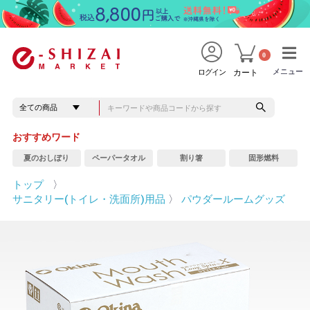
0
メニュー
メニュー
ログイン
カート
おすすめワード
夏のおしぼり
ペーパータオル
割り箸
固形燃料
トップ
〉
サニタリー(トイレ・洗面所)用品
〉
パウダールームグッズ